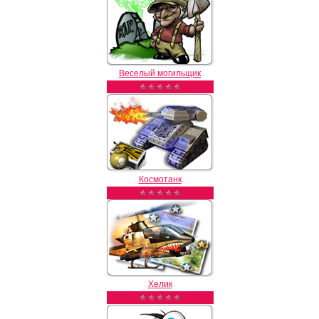
Веселый могильщик
Космотанк
Хелик