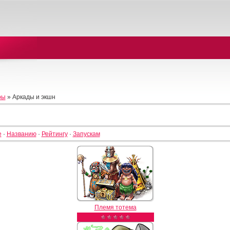
ры
» Аркады и экшн
е
·
Названию
·
Рейтингу
·
Запускам
Племя тотема