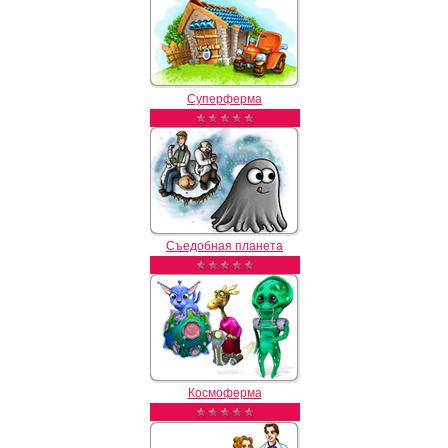
Суперферма
Съедобная планета
Космоферма