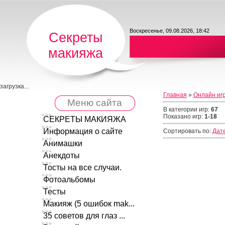
Воскресенье, 09.08.2026, 18:42
Секреты
макияжа
загрузка...
Главная
»
Онлайн иг
Меню сайта
В категории игр
:
67
Показано игр
:
1-18
СЕКРЕТЫ МАКИЯЖА
Информация о сайте
Сортировать по
:
Дат
Анимашки
Анекдоты
Тосты на все случаи.
Фотоальбомы
Тесты
Макияж (5 ошибок mak...
35 советов для глаз ...