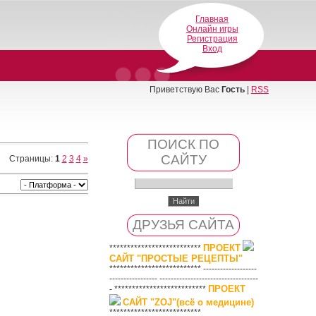
Главная
Онлайн игры
Регистрация
Вход
Приветствую Вас
Гость
|
RSS
ПОИСК ПО
САЙТУ
Страницы
:
1
2
3
4
»
ДРУЗЬЯ САЙТА
ПРОЕКТ
**************************
САЙТ "ПРОСТЫЕ РЕЦЕПТЫ"
************************** -------------------
----------------- -----------------------------------
ПРОЕКТ
- **************************
САЙТ "ZOJ"(всё о медицине)
**************************