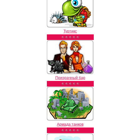
Туртикс
Призрачный бар
Армада танков