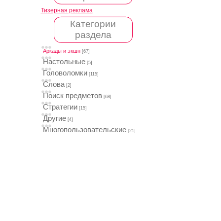
Тизерная реклама
Категории
раздела
Аркады и экшн
[67]
Настольные
[5]
Головоломки
[115]
Слова
[2]
Поиск предметов
[68]
Стратегии
[15]
Другие
[4]
Многопользовательские
[21]