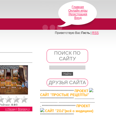
Главная
Онлайн игры
Регистрация
Вход
Приветствую Вас
Гость
|
RSS
ПОИСК ПО
САЙТУ
ДРУЗЬЯ САЙТА
ПРОЕКТ
**************************
САЙТ "ПРОСТЫЕ РЕЦЕПТЫ"
************************** -------------------
----------------- -----------------------------------
Рейтинг
:
0.0
/
0
ПРОЕКТ
- **************************
« Назад
|
Вперед »
САЙТ "ZOJ"(всё о медицине)
**************************