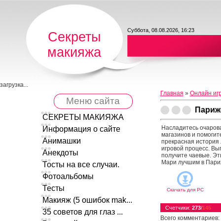
Суббота, 08.08.2026, 16:23
Секреты
макияжа
загрузка...
Главная
»
Онлайн иг
Меню сайта
Париж
СЕКРЕТЫ МАКИЯЖА
Насладитесь очарова
Информация о сайте
магазинов и помогит
Анимашки
прекрасная история 
игровой процесс. Вы
Анекдоты
получите чаевые. Эт
Мари лучшим в Пари
Тосты на все случаи.
Фотоальбомы
Тесты
Скачать для
PC
Макияж (5 ошибок mak...
Счетчики
:
273
/
145
35 советов для глаз ...
Всего комментариев
: