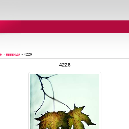
ом
»
природа
» 4226
4226