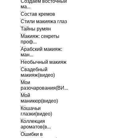
Создаем восточный
ма...
Состав кремов
Стили макияжа глаз
Тайны румян
Макияж: секреты
проф...
Арабский макияж:
ман...
Необычный макияж
Свадебный
макияж(видео)
Мои
разочарования(ВИ...
Мой
маникюр(видео)
Кошачьи
глазки(видео)
Коллекция
ароматов(в...
Ошибки в