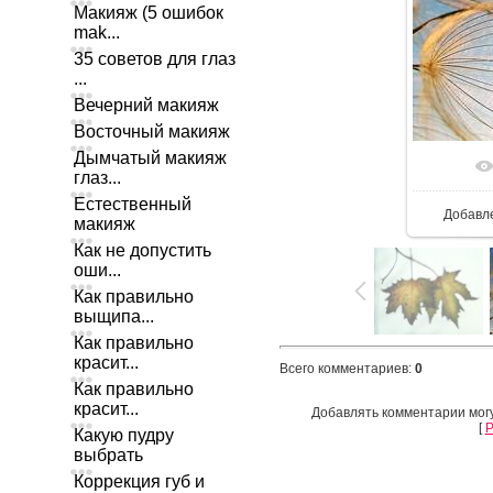
Макияж (5 ошибок
mak...
35 советов для глаз
...
Вечерний макияж
Восточный макияж
Дымчатый макияж
глаз...
Естественный
Добавл
макияж
Как не допустить
оши...
Как правильно
выщипа...
Как правильно
красит...
Всего комментариев
:
0
Как правильно
красит...
Добавлять комментарии могу
[
Р
Какую пудру
выбрать
Коррекция губ и