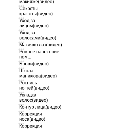
макияже(видео)
Секреты
красоты(видео)
Уход за
лицом(видео)
Уход за
волосами(видео)
Макияж глаз(видео)
Ровное нанесение
пом...
Брови(видео)
Школа
маникюра(видео)
Роспись
ногтей(видео)
Укладка
волос(видео)
Контур лица(видео)
Коррекция
носа(видео)
Коррекция