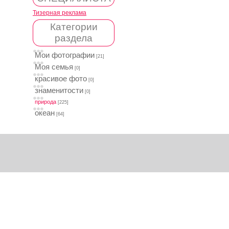
Тизерная реклама
Категории
раздела
Мои фотографии
[21]
Моя семья
[0]
красивое фото
[0]
знаменитости
[0]
природа
[225]
океан
[64]