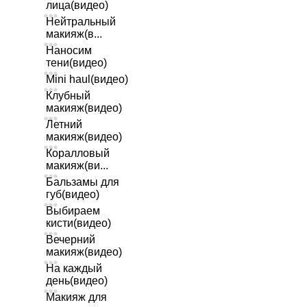
лица(видео)
Нейтральный
макияж(в...
Наносим
тени(видео)
Mini haul(видео)
Клубный
макияж(видео)
Летний
макияж(видео)
Коралловый
макияж(ви...
Бальзамы для
губ(видео)
Выбираем
кисти(видео)
Вечерний
макияж(видео)
На каждый
день(видео)
Макияж для