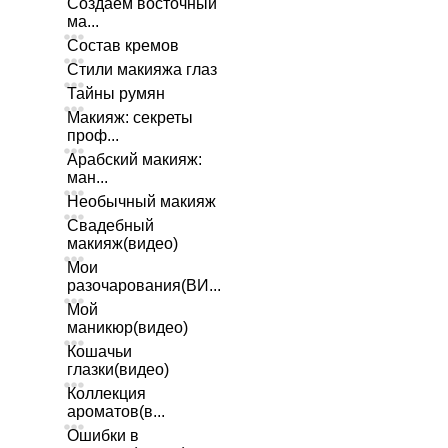
Создаем восточный
ма...
Состав кремов
Стили макияжа глаз
Тайны румян
Макияж: секреты
проф...
Арабский макияж:
ман...
Необычный макияж
Свадебный
макияж(видео)
Мои
разочарования(ВИ...
Мой
маникюр(видео)
Кошачьи
глазки(видео)
Коллекция
ароматов(в...
Ошибки в