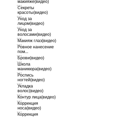
макияже(видео)
Секреты
красоты(видео)
Уход за
лицом(видео)
Уход за
волосами(видео)
Макияж глаз(видео)
Ровное нанесение
пом...
Брови(видео)
Школа
маникюра(видео)
Роспись
ногтей(видео)
Укладка
волос(видео)
Контур лица(видео)
Коррекция
носа(видео)
Коррекция