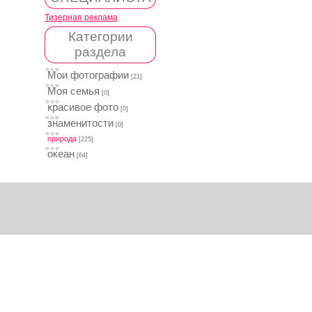
Тизерная реклама
Категории
раздела
Мои фотографии
[21]
Моя семья
[0]
красивое фото
[0]
знаменитости
[0]
природа
[225]
океан
[64]