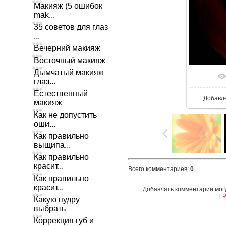
Макияж (5 ошибок
mak...
35 советов для глаз
...
Вечерний макияж
Восточный макияж
Дымчатый макияж
глаз...
Естественный
Добавл
макияж
Как не допустить
оши...
Как правильно
выщипа...
Как правильно
красит...
Всего комментариев
:
0
Как правильно
красит...
Добавлять комментарии могу
[
Р
Какую пудру
выбрать
Коррекция губ и