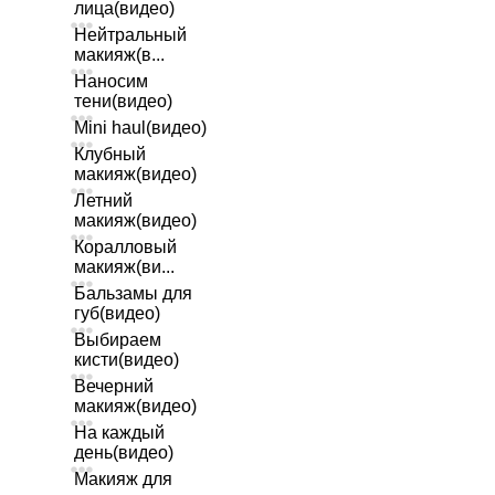
лица(видео)
Нейтральный
макияж(в...
Наносим
тени(видео)
Mini haul(видео)
Клубный
макияж(видео)
Летний
макияж(видео)
Коралловый
макияж(ви...
Бальзамы для
губ(видео)
Выбираем
кисти(видео)
Вечерний
макияж(видео)
На каждый
день(видео)
Макияж для