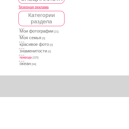
Тизерная реклама
Категории
раздела
Мои фотографии
[21]
Моя семья
[0]
красивое фото
[0]
знаменитости
[0]
природа
[225]
океан
[64]