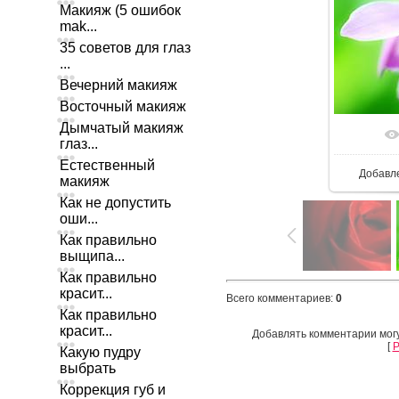
Макияж (5 ошибок
mak...
35 советов для глаз
...
Вечерний макияж
Восточный макияж
Дымчатый макияж
глаз...
Естественный
Добавл
макияж
Как не допустить
оши...
Как правильно
выщипа...
Как правильно
красит...
Всего комментариев
:
0
Как правильно
красит...
Добавлять комментарии могу
[
Р
Какую пудру
выбрать
Коррекция губ и