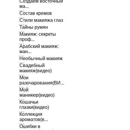
Создаем восточный
ма...
Состав кремов
Стили макияжа глаз
Тайны румян
Макияж: секреты
проф...
Арабский макияж:
ман...
Необычный макияж
Свадебный
макияж(видео)
Мои
разочарования(ВИ...
Мой
маникюр(видео)
Кошачьи
глазки(видео)
Коллекция
ароматов(в...
Ошибки в