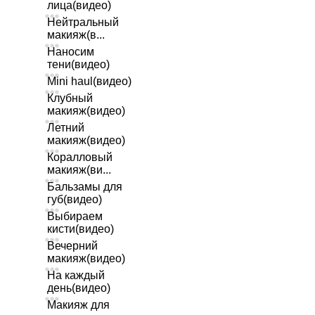
лица(видео)
Нейтральный
макияж(в...
Наносим
тени(видео)
Mini haul(видео)
Клубный
макияж(видео)
Летний
макияж(видео)
Коралловый
макияж(ви...
Бальзамы для
губ(видео)
Выбираем
кисти(видео)
Вечерний
макияж(видео)
На каждый
день(видео)
Макияж для