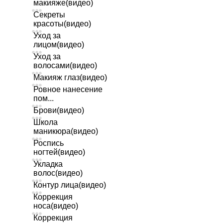
макияже(видео)
Секреты
красоты(видео)
Уход за
лицом(видео)
Уход за
волосами(видео)
Макияж глаз(видео)
Ровное нанесение
пом...
Брови(видео)
Школа
маникюра(видео)
Роспись
ногтей(видео)
Укладка
волос(видео)
Контур лица(видео)
Коррекция
носа(видео)
Коррекция