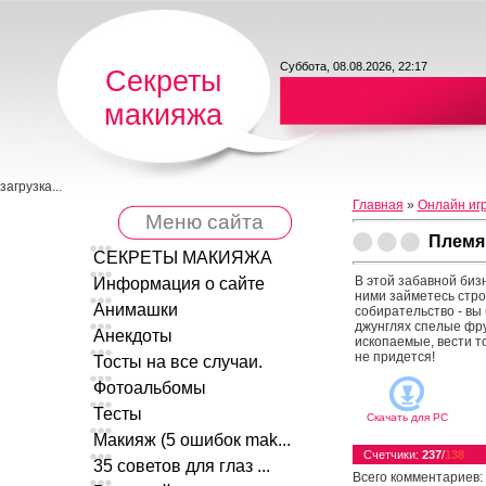
Суббота, 08.08.2026, 22:17
Секреты
макияжа
загрузка...
Главная
»
Онлайн иг
Меню сайта
Племя 
СЕКРЕТЫ МАКИЯЖА
В этой забавной биз
Информация о сайте
ними займетесь стро
Анимашки
собирательство - вы 
джунглях спелые фру
Анекдоты
ископаемые, вести т
не придется!
Тосты на все случаи.
Фотоальбомы
Тесты
Скачать для
PC
Макияж (5 ошибок mak...
Счетчики
:
237
/
138
35 советов для глаз ...
Всего комментариев
: