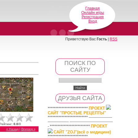
Главная
Онлайн игры
Регистрация
Вход
Приветствую Вас
Гость
|
RSS
ПОИСК ПО
САЙТУ
ДРУЗЬЯ САЙТА
ПРОЕКТ
**************************
САЙТ "ПРОСТЫЕ РЕЦЕПТЫ"
************************** -------------------
----------------- -----------------------------------
Рейтинг
:
0.0
/
0
ПРОЕКТ
- **************************
« Назад
|
Вперед »
САЙТ "ZOJ"(всё о медицине)
**************************