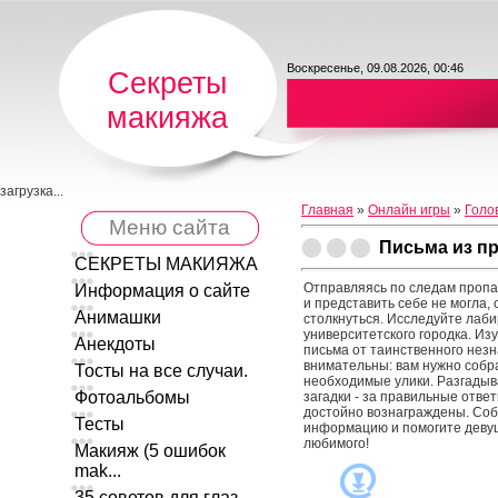
Воскресенье, 09.08.2026, 00:46
Секреты
макияжа
загрузка...
Главная
»
Онлайн игры
»
Голо
Меню сайта
Письма из п
СЕКРЕТЫ МАКИЯЖА
Отправляясь по следам пропа
Информация о сайте
и представить себе не могла, 
Анимашки
столкнуться. Исследуйте лаб
университетского городка. Из
Анекдоты
письма от таинственного незн
внимательны: вам нужно собр
Тосты на все случаи.
необходимые улики. Разгады
Фотоальбомы
загадки - за правильные отве
достойно вознаграждены. Соб
Тесты
информацию и помогите деву
любимого!
Макияж (5 ошибок
mak...
35 советов для глаз ...