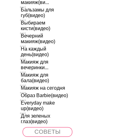
макияж(ви...
Бальзамы для
губ(видео)
Выбираем
кисти(видео)
Вечерний
макияж(видео)
На каждый
день(видео)
Макияж для
вечеринки...
Макияж для
бала(видео)
Макияж на сегодня
Образ Barbie(видео)
Everyday make
up(видео)
Для зеленых
глаз(видео)
СОВЕТЫ