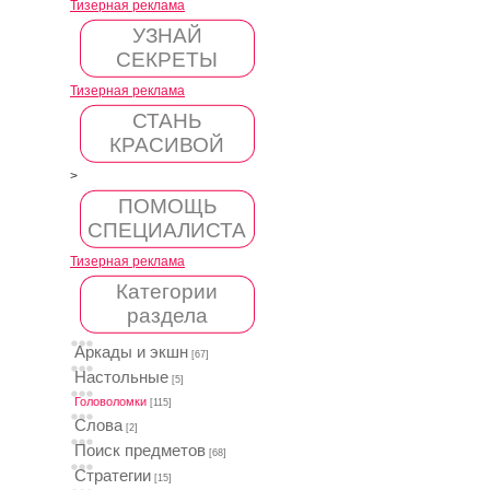
Тизерная реклама
УЗНАЙ
СЕКРЕТЫ
Тизерная реклама
СТАНЬ
КРАСИВОЙ
>
ПОМОЩЬ
СПЕЦИАЛИСТА
Тизерная реклама
Категории
раздела
Аркады и экшн
[67]
Настольные
[5]
Головоломки
[115]
Слова
[2]
Поиск предметов
[68]
Стратегии
[15]