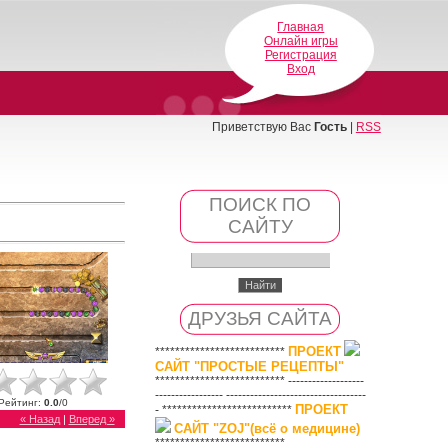
Главная
Онлайн игры
Регистрация
Вход
Приветствую Вас
Гость
|
RSS
ПОИСК ПО
САЙТУ
ДРУЗЬЯ САЙТА
ПРОЕКТ
**************************
САЙТ "ПРОСТЫЕ РЕЦЕПТЫ"
************************** -------------------
----------------- -----------------------------------
Рейтинг
:
0.0
/
0
ПРОЕКТ
- **************************
« Назад
|
Вперед »
САЙТ "ZOJ"(всё о медицине)
**************************