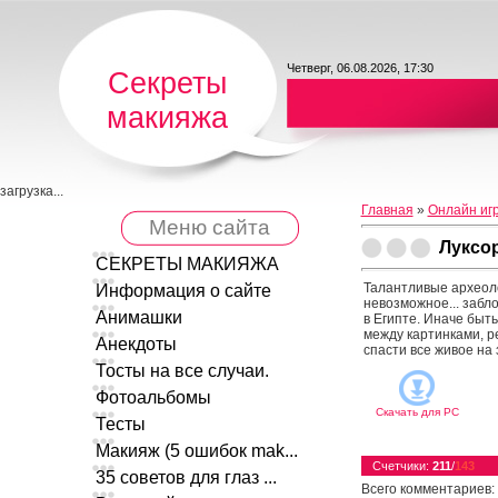
Четверг, 06.08.2026, 17:30
Секреты
макияжа
загрузка...
Главная
»
Онлайн иг
Меню сайта
Луксо
СЕКРЕТЫ МАКИЯЖА
Талантливые археоло
Информация о сайте
невозможное... забл
Анимашки
в Египте. Иначе быт
между картинками, р
Анекдоты
спасти все живое на 
Тосты на все случаи.
Фотоальбомы
Скачать для
PC
Тесты
Макияж (5 ошибок mak...
Счетчики
:
211
/
143
35 советов для глаз ...
Всего комментариев
: