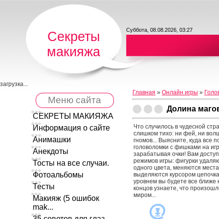
Суббота, 08.08.2026, 03:27
Секреты
макияжа
загрузка...
Главная
»
Онлайн игры
»
Голо
Меню сайта
Долина маго
СЕКРЕТЫ МАКИЯЖА
Что случилось в чудесной стр
Информация о сайте
слишком тихо: ни фей, ни вол
Анимашки
гномов... Выясните, куда все 
головоломки с фишками на иг
Анекдоты
зарабатывая очки! Вам доступ
режимов игры: фигурки удаля
Тосты на все случаи.
одного цвета, меняются мест
Фотоальбомы
выделяются курсором цепочк
уровнем вы будете все ближе к
Тесты
концов узнаете, что произош
миром...
Макияж (5 ошибок
mak...
35 советов для глаз ...