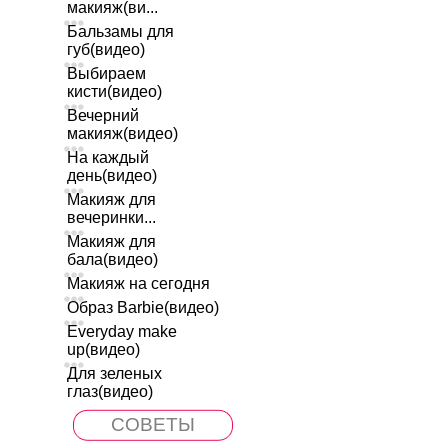
макияж(ви...
Бальзамы для
губ(видео)
Выбираем
кисти(видео)
Вечерний
макияж(видео)
На каждый
день(видео)
Макияж для
вечеринки...
Макияж для
бала(видео)
Макияж на сегодня
Образ Barbie(видео)
Everyday make
up(видео)
Для зеленых
глаз(видео)
СОВЕТЫ