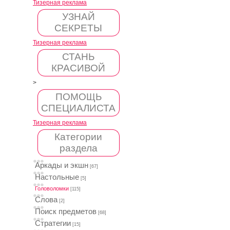
Тизерная реклама
УЗНАЙ
СЕКРЕТЫ
Тизерная реклама
СТАНЬ
КРАСИВОЙ
>
ПОМОЩЬ
СПЕЦИАЛИСТА
Тизерная реклама
Категории
раздела
Аркады и экшн
[67]
Настольные
[5]
Головоломки
[115]
Слова
[2]
Поиск предметов
[68]
Стратегии
[15]