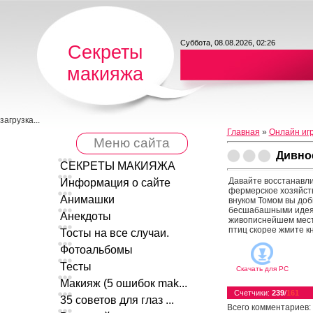
Суббота, 08.08.2026, 02:26
Секреты
макияжа
загрузка...
Главная
»
Онлайн иг
Меню сайта
Дивно
СЕКРЕТЫ МАКИЯЖА
Давайте восстанавли
Информация о сайте
фермерское хозяйство
Анимашки
внуком Томом вы доб
бесшабашными идеям
Анекдоты
живописнейшем месте
птиц скорее жмите кн
Тосты на все случаи.
Фотоальбомы
Тесты
Скачать для
PC
Макияж (5 ошибок mak...
Счетчики
:
239
/
161
35 советов для глаз ...
Всего комментариев
: