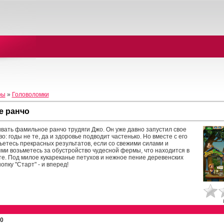
ры
»
Головоломки
е ранчо
вать фамильное ранчо трудяги Джо. Он уже давно запустил свое
: годы не те, да и здоровье подводит частенько. Но вместе с его
ьетесь прекрасных результатов, если со свежими силами и
и возьметесь за обустройство чудесной фермы, что находится в
. Под милое кукареканье петухов и нежное пение деревенских
опку "Старт" - и вперед!
0