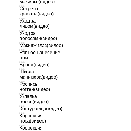
макияже(видео)
Секреты
красоты(видео)
Уход за
лицом(видео)
Уход за
волосами(видео)
Макияж глаз(видео)
Ровное нанесение
пом...
Брови(видео)
Школа
маникюра(видео)
Роспись
ногтей(видео)
Укладка
волос(видео)
Контур лица(видео)
Коррекция
носа(видео)
Коррекция