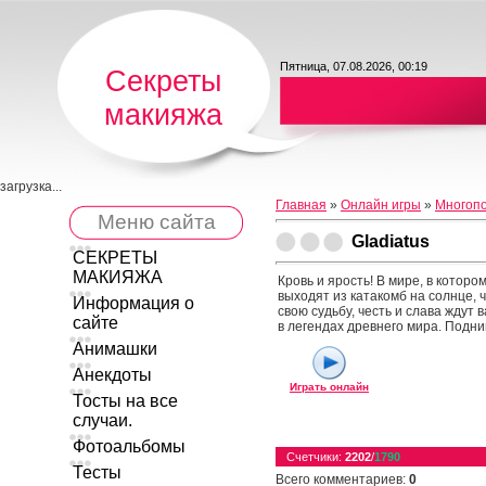
Пятница, 07.08.2026, 00:19
Секреты
макияжа
загрузка...
Главная
»
Онлайн игры
»
Многопо
Меню сайта
Gladiatus
СЕКРЕТЫ
МАКИЯЖА
Кровь и ярость! В мире, в котор
выходят из катакомб на солнце, 
Информация о
свою судьбу, честь и слава ждут 
сайте
в легендах древнего мира. Подним
Анимашки
Анекдоты
Играть онлайн
Тосты на все
случаи.
Фотоальбомы
Счетчики
:
2202
/
1790
Тесты
Всего комментариев
:
0