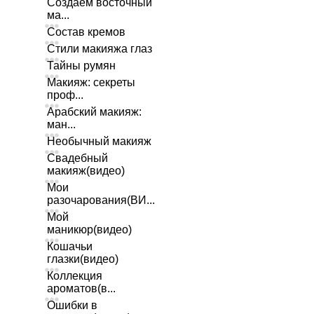
Создаем восточный
ма...
Состав кремов
Стили макияжа глаз
Тайны румян
Макияж: секреты
проф...
Арабский макияж:
ман...
Необычный макияж
Свадебный
макияж(видео)
Мои
разочарования(ВИ...
Мой
маникюр(видео)
Кошачьи
глазки(видео)
Коллекция
ароматов(в...
Ошибки в