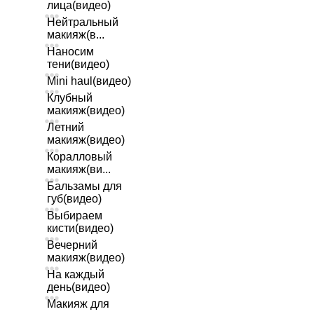
лица(видео)
Нейтральный
макияж(в...
Наносим
тени(видео)
Mini haul(видео)
Клубный
макияж(видео)
Летний
макияж(видео)
Коралловый
макияж(ви...
Бальзамы для
губ(видео)
Выбираем
кисти(видео)
Вечерний
макияж(видео)
На каждый
день(видео)
Макияж для