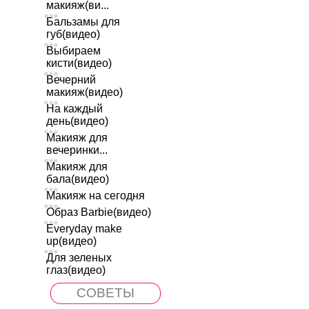
макияж(ви...
Бальзамы для
губ(видео)
Выбираем
кисти(видео)
Вечерний
макияж(видео)
На каждый
день(видео)
Макияж для
вечеринки...
Макияж для
бала(видео)
Макияж на сегодня
Образ Barbie(видео)
Everyday make
up(видео)
Для зеленых
глаз(видео)
СОВЕТЫ