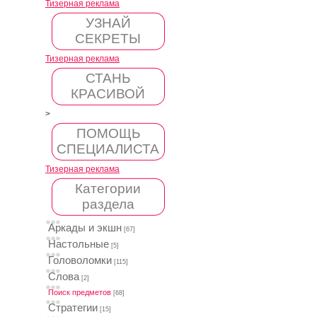
Тизерная реклама
УЗНАЙ
СЕКРЕТЫ
Тизерная реклама
СТАНЬ
КРАСИВОЙ
>
ПОМОЩЬ
СПЕЦИАЛИСТА
Тизерная реклама
Категории
раздела
Аркады и экшн
[67]
Настольные
[5]
Головоломки
[115]
Слова
[2]
Поиск предметов
[68]
Стратегии
[15]