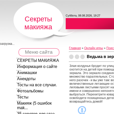
Суббота, 08.08.2026, 19:27
Секреты
макияжа
загрузка...
Главная
»
Онлайн игры
»
Поис
Меню сайта
Ведьма в зе
СЕКРЕТЫ МАКИЯЖА
Злая колдунья бродит по улиц
Информация о сайте
охотится на детей при помощ
Анимашки
зеркала. Это зеркало соединя
множество параллельных. Сто
Анекдоты
него разочек - и вы уже там: в
величественные летающие ост
Тосты на все случаи.
лиловыми листьями просят на
Фотоальбомы
имени и совершенно непонятн
выбраться. Перехитрите кова
Тесты
освободите похищенных дете
возвращайтесь домой!
Макияж (5 ошибок
mak...
35 советов для глаз ...