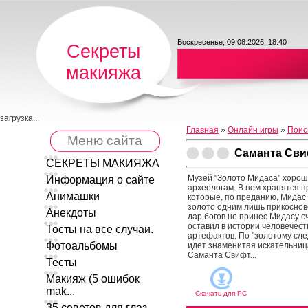
Воскресенье, 09.08.2026, 18:40
Секреты
макияжа
загрузка...
Главная
»
Онлайн игры
»
Поис
Меню сайта
Саманта Сви
СЕКРЕТЫ МАКИЯЖА
Музей "Золото Мидаса" хорош
Информация о сайте
археологам. В нем хранятся 
Анимашки
которые, по преданию, Мидас
золото одним лишь прикоснове
Анекдоты
дар богов не принес Мидасу сч
оставил в истории человечес
Тосты на все случаи.
артефактов. По "золотому сле
Фотоальбомы
идет знаменитая искательни
Саманта Свифт...
Тесты
Макияж (5 ошибок
mak...
Скачать для
PC
35 советов для глаз ...