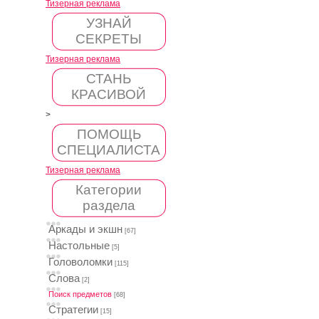
Тизерная реклама
УЗНАЙ
СЕКРЕТЫ
Тизерная реклама
СТАНЬ
КРАСИВОЙ
>
ПОМОЩЬ
СПЕЦИАЛИСТА
Тизерная реклама
Категории
раздела
Аркады и экшн
[67]
Настольные
[5]
Головоломки
[115]
Слова
[2]
Поиск предметов
[68]
Стратегии
[15]