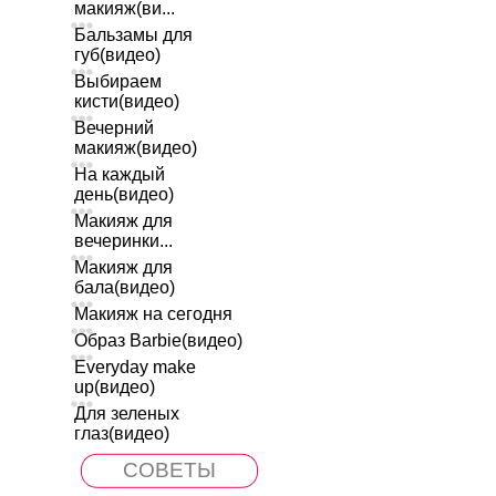
макияж(ви...
Бальзамы для
губ(видео)
Выбираем
кисти(видео)
Вечерний
макияж(видео)
На каждый
день(видео)
Макияж для
вечеринки...
Макияж для
бала(видео)
Макияж на сегодня
Образ Barbie(видео)
Everyday make
up(видео)
Для зеленых
глаз(видео)
СОВЕТЫ