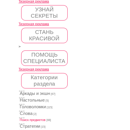
Тизерная реклама
УЗНАЙ
СЕКРЕТЫ
Тизерная реклама
СТАНЬ
КРАСИВОЙ
>
ПОМОЩЬ
СПЕЦИАЛИСТА
Тизерная реклама
Категории
раздела
Аркады и экшн
[67]
Настольные
[5]
Головоломки
[115]
Слова
[2]
Поиск предметов
[68]
Стратегии
[15]