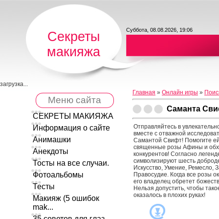
Суббота, 08.08.2026, 19:06
Секреты
макияжа
загрузка...
Главная
»
Онлайн игры
»
Поис
Меню сайта
Саманта Сви
СЕКРЕТЫ МАКИЯЖА
Отправляйтесь в увлекательн
Информация о сайте
вместе с отважной исследова
Анимашки
Самантой Свифт! Помогите ей
священные розы Афины и обх
Анекдоты
конкурентов! Согласно легенд
символизируют шесть доброде
Тосты на все случаи.
Искусство, Умение, Ремесло, 
Фотоальбомы
Правосудие. Когда все розы о
его владелец обретет божеств
Тесты
Нельзя допустить, чтобы тако
оказалось в плохих руках!
Макияж (5 ошибок
mak...
35 советов для глаз ...