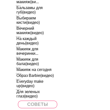
макияж(ви...
Бальзамы для
губ(видео)
Выбираем
кисти(видео)
Вечерний
макияж(видео)
На каждый
день(видео)
Макияж для
вечеринки...
Макияж для
бала(видео)
Макияж на сегодня
Образ Barbie(видео)
Everyday make
up(видео)
Для зеленых
глаз(видео)
СОВЕТЫ