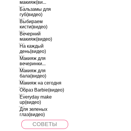
макияж(ви...
Бальзамы для
губ(видео)
Выбираем
кисти(видео)
Вечерний
макияж(видео)
На каждый
день(видео)
Макияж для
вечеринки...
Макияж для
бала(видео)
Макияж на сегодня
Образ Barbie(видео)
Everyday make
up(видео)
Для зеленых
глаз(видео)
СОВЕТЫ