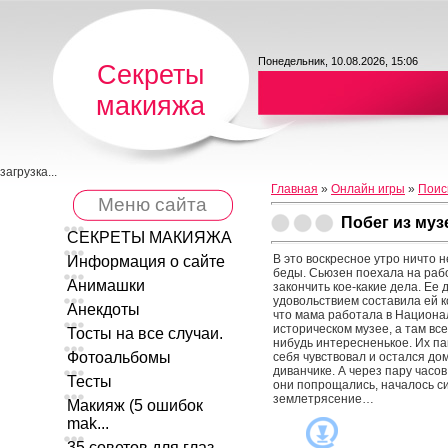
Понедельник, 10.08.2026, 15:06
Секреты
макияжа
загрузка...
Главная
»
Онлайн игры
»
Поис
Меню сайта
Побег из муз
СЕКРЕТЫ МАКИЯЖА
В это воскресное утро ничто 
Информация о сайте
беды. Сьюзен поехала на рабо
Анимашки
закончить кое-какие дела. Ее 
удовольствием составила ей 
Анекдоты
что мама работала в Национ
историческом музее, а там все
Тосты на все случаи.
нибудь интересненькое. Их п
Фотоальбомы
себя чувствовал и остался до
диванчике. А через пару часов 
Тесты
они попрощались, началось 
землетрясение…
Макияж (5 ошибок
mak...
35 советов для глаз ...