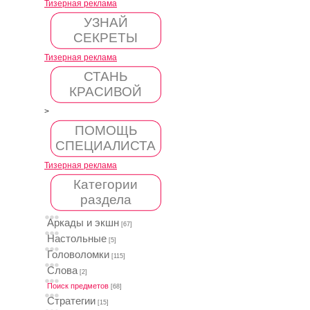
Тизерная реклама
УЗНАЙ
СЕКРЕТЫ
Тизерная реклама
СТАНЬ
КРАСИВОЙ
>
ПОМОЩЬ
СПЕЦИАЛИСТА
Тизерная реклама
Категории
раздела
Аркады и экшн
[67]
Настольные
[5]
Головоломки
[115]
Слова
[2]
Поиск предметов
[68]
Стратегии
[15]