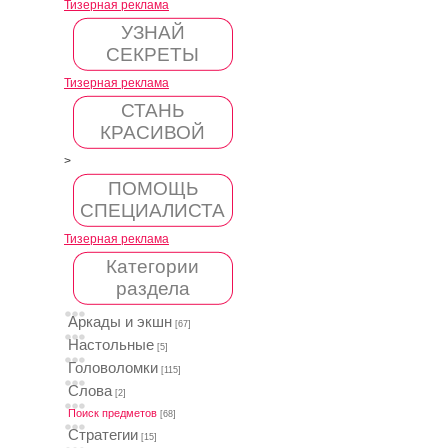
Тизерная реклама
УЗНАЙ
СЕКРЕТЫ
Тизерная реклама
СТАНЬ
КРАСИВОЙ
>
ПОМОЩЬ
СПЕЦИАЛИСТА
Тизерная реклама
Категории
раздела
Аркады и экшн
[67]
Настольные
[5]
Головоломки
[115]
Слова
[2]
Поиск предметов
[68]
Стратегии
[15]