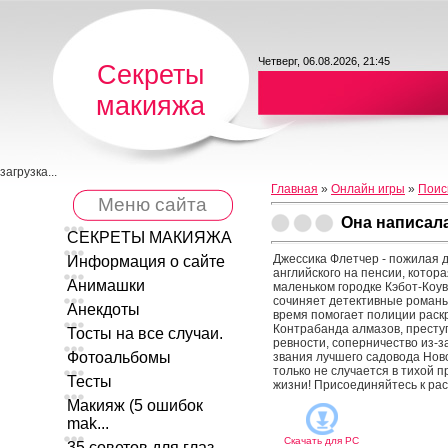
Четверг, 06.08.2026, 21:45
Секреты
макияжа
загрузка...
Главная
»
Онлайн игры
»
Поис
Меню сайта
Она написал
СЕКРЕТЫ МАКИЯЖА
Джессика Флетчер - пожилая 
Информация о сайте
английского на пенсии, котора
Анимашки
маленьком городке Кэбот-Коу
сочиняет детективные романы
Анекдоты
время помогает полиции раск
Контрабанда алмазов, престу
Тосты на все случаи.
ревности, соперничество из-з
Фотоальбомы
звания лучшего садовода Ново
только не случается в тихой 
Тесты
жизни! Присоединяйтесь к ра
Макияж (5 ошибок
mak...
Скачать для
PC
35 советов для глаз ...