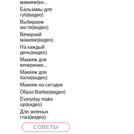
макияж(ви...
Бальзамы для
губ(видео)
Выбираем
кисти(видео)
Вечерний
макияж(видео)
На каждый
день(видео)
Макияж для
вечеринки...
Макияж для
бала(видео)
Макияж на сегодня
Образ Barbie(видео)
Everyday make
up(видео)
Для зеленых
глаз(видео)
СОВЕТЫ