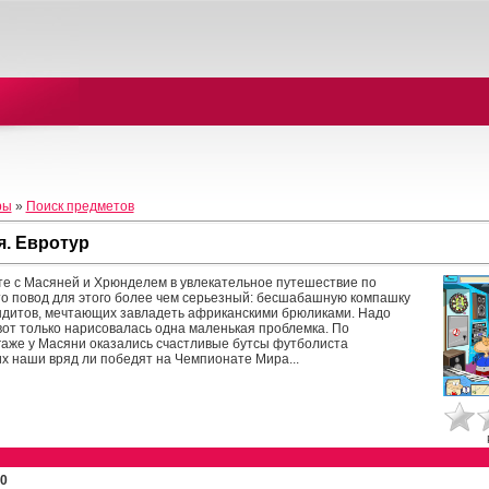
ры
»
Поиск предметов
я. Евротур
е с Масяней и Хрюнделем в увлекательное путешествие по
то повод для этого более чем серьезный: бесшабашную компашку
ндитов, мечтающих завладеть африканскими брюликами. Надо
 вот только нарисовалась одна маленькая проблемка. По
аже у Масяни оказались счастливые бутсы футболиста
х наши вряд ли победят на Чемпионате Мира...
0