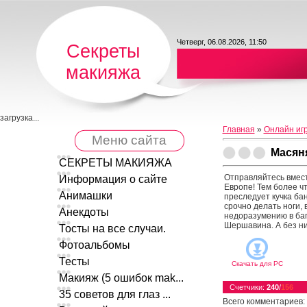
Четверг, 06.08.2026, 11:50
Секреты
макияжа
загрузка...
Главная
»
Онлайн иг
Меню сайта
Масян
СЕКРЕТЫ МАКИЯЖА
Отправляйтесь вмест
Информация о сайте
Европе! Тем более ч
Анимашки
преследует кучка ба
срочно делать ноги,
Анекдоты
недоразумению в баг
Шершавина. А без ни
Тосты на все случаи.
Фотоальбомы
Тесты
Скачать для
PC
Макияж (5 ошибок mak...
Счетчики
:
240
/
156
35 советов для глаз ...
Всего комментариев
: