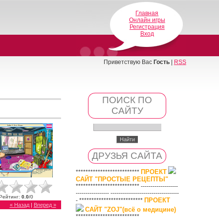
Главная
Онлайн игры
Регистрация
Вход
Приветствую Вас
Гость
|
RSS
ПОИСК ПО
САЙТУ
ДРУЗЬЯ САЙТА
ПРОЕКТ
**************************
САЙТ "ПРОСТЫЕ РЕЦЕПТЫ"
************************** -------------------
----------------- -----------------------------------
Рейтинг
:
0.0
/
0
ПРОЕКТ
- **************************
« Назад
|
Вперед »
САЙТ "ZOJ"(всё о медицине)
**************************