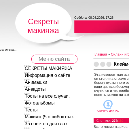
Суббота, 08.08.2026, 17:26
Секреты
макияжа
загрузка...
Главная
»
Онлайн иг
Меню сайта
Клейм
СЕКРЕТЫ МАКИЯЖА
Эта невероятная ист
Информация о сайте
он стоял на страже 
Анимашки
берегу пустынного ос
виде цветков бессмер
Анекдоты
очутился и что вооб
понять, можно ли выб
Тосты на все случаи.
Фотоальбомы
Тесты
Скачать для
PC
Макияж (5 ошибок mak...
Счетчики
:
274
/
160
35 советов для глаз ...
Всего комментариев
: