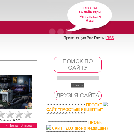
Главная
Онлайн игры
Регистрация
Вход
Приветствую Вас
Гость
|
RSS
ПОИСК ПО
САЙТУ
ДРУЗЬЯ САЙТА
ПРОЕКТ
**************************
САЙТ "ПРОСТЫЕ РЕЦЕПТЫ"
************************** -------------------
----------------- -----------------------------------
Рейтинг
:
0.0
/
0
ПРОЕКТ
- **************************
« Назад
|
Вперед »
САЙТ "ZOJ"(всё о медицине)
**************************