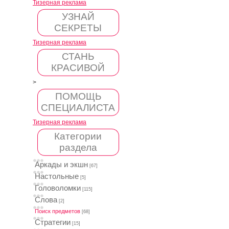
Тизерная реклама
УЗНАЙ
СЕКРЕТЫ
Тизерная реклама
СТАНЬ
КРАСИВОЙ
>
ПОМОЩЬ
СПЕЦИАЛИСТА
Тизерная реклама
Категории
раздела
Аркады и экшн
[67]
Настольные
[5]
Головоломки
[115]
Слова
[2]
Поиск предметов
[68]
Стратегии
[15]