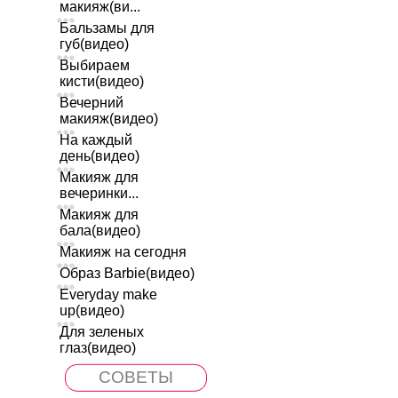
макияж(ви...
Бальзамы для
губ(видео)
Выбираем
кисти(видео)
Вечерний
макияж(видео)
На каждый
день(видео)
Макияж для
вечеринки...
Макияж для
бала(видео)
Макияж на сегодня
Образ Barbie(видео)
Everyday make
up(видео)
Для зеленых
глаз(видео)
СОВЕТЫ