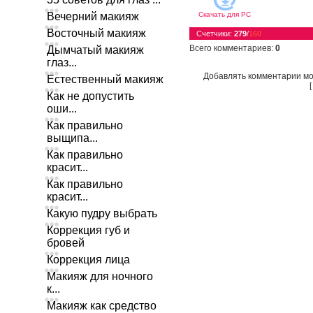
Вечерний макияж
Скачать для
PC
Восточный макияж
Счетчики
:
279
/
160
Всего комментариев
:
0
Дымчатый макияж
глаз...
Добавлять комментарии мо
Естественный макияж
Как не допустить
оши...
Как правильно
выщипа...
Как правильно
красит...
Как правильно
красит...
Какую пудру выбрать
Коррекция губ и
бровей
Коррекция лица
Макияж для ночного
к...
Макияж как средство