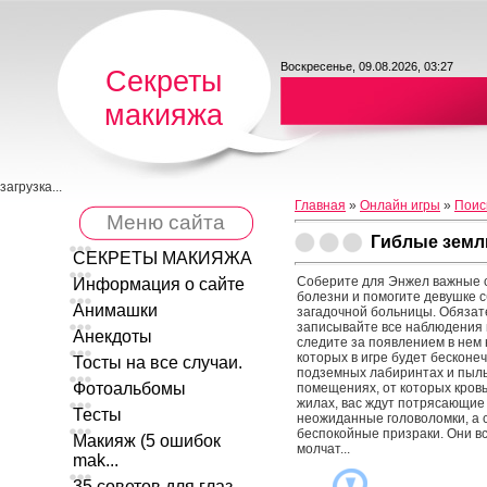
Воскресенье, 09.08.2026, 03:27
Секреты
макияжа
загрузка...
Главная
»
Онлайн игры
»
Поис
Меню сайта
Гиблые земл
СЕКРЕТЫ МАКИЯЖА
Соберите для Энжел важные 
Информация о сайте
болезни и помогите девушке с
Анимашки
загадочной больницы. Обязат
записывайте все наблюдения 
Анекдоты
следите за появлением в нем 
которых в игре будет бесконе
Тосты на все случаи.
подземных лабиринтах и пыл
Фотоальбомы
помещениях, от которых кровь
жилах, вас ждут потрясающие
Тесты
неожиданные головоломки, а с
беспокойные призраки. Они все
Макияж (5 ошибок
молчат...
mak...
35 советов для глаз ...