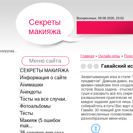
Воскресенье, 09.08.2026, 23:02
Секреты
макияжа
загрузка...
Главная
»
Онлайн игры
»
Поис
Меню сайта
Гавайский и
СЕКРЕТЫ МАКИЯЖА
Захватывающая игра в стиле "
Информация о сайте
предметов". Давным-давно, е
Анимашки
времен гавайские боги созда
остров. Ваша задача - отыскат
Анекдоты
суши и раскрыть все его секр
размышления практически не 
Тосты на все случаи.
каждое задание дается лишь 
Фотоальбомы
собирайтесь в путь! Вас ждут
Гавайи: 30 локаций для поиск
Тесты
многочисленные головоломки
разнообразные мини-игры.
Макияж (5 ошибок
mak...
35 советов для глаз ...