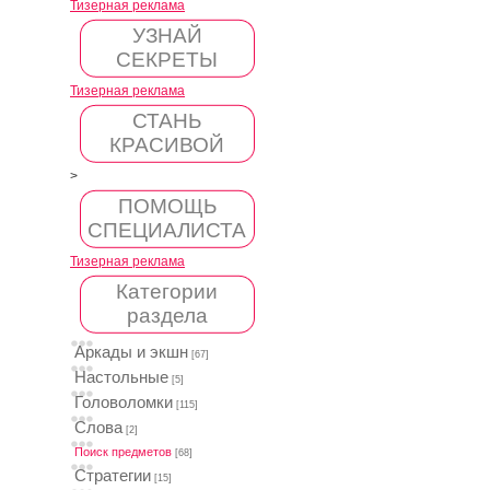
Тизерная реклама
УЗНАЙ
СЕКРЕТЫ
Тизерная реклама
СТАНЬ
КРАСИВОЙ
>
ПОМОЩЬ
СПЕЦИАЛИСТА
Тизерная реклама
Категории
раздела
Аркады и экшн
[67]
Настольные
[5]
Головоломки
[115]
Слова
[2]
Поиск предметов
[68]
Стратегии
[15]