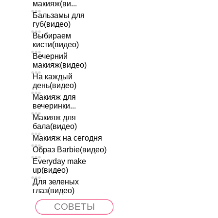
макияж(ви...
Бальзамы для
губ(видео)
Выбираем
кисти(видео)
Вечерний
макияж(видео)
На каждый
день(видео)
Макияж для
вечеринки...
Макияж для
бала(видео)
Макияж на сегодня
Образ Barbie(видео)
Everyday make
up(видео)
Для зеленых
глаз(видео)
СОВЕТЫ