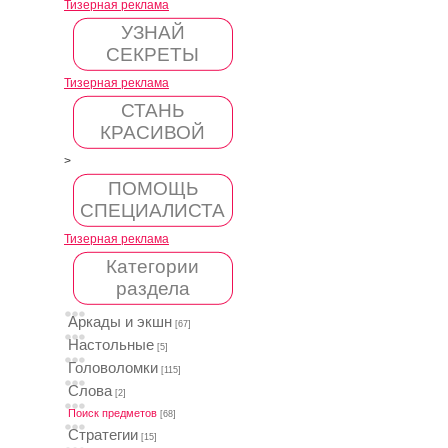
Тизерная реклама
УЗНАЙ
СЕКРЕТЫ
Тизерная реклама
СТАНЬ
КРАСИВОЙ
>
ПОМОЩЬ
СПЕЦИАЛИСТА
Тизерная реклама
Категории
раздела
Аркады и экшн
[67]
Настольные
[5]
Головоломки
[115]
Слова
[2]
Поиск предметов
[68]
Стратегии
[15]