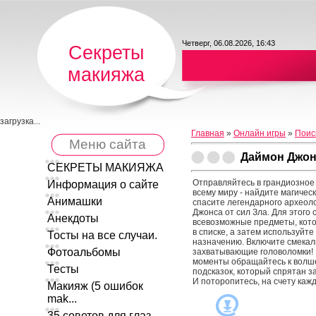
Четверг, 06.08.2026, 16:43
Секреты
макияжа
загрузка...
Главная
»
Онлайн игры
»
Поис
Меню сайта
Даймон Джон
СЕКРЕТЫ МАКИЯЖА
Отправляйтесь в грандиозное
Информация о сайте
всему миру - найдите магичес
Анимашки
спасите легендарного археол
Джонса от сил Зла. Для этого
Анекдоты
всевозможные предметы, кот
в списке, а затем используйте
Тосты на все случаи.
назначению. Включите смекал
Фотоальбомы
захватывающие головоломки!
моменты обращайтесь к вол
Тесты
подсказок, который спрятан за
И поторопитесь, на счету каж
Макияж (5 ошибок
mak...
35 советов для глаз ...