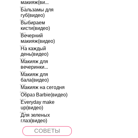
макияж(ви...
Бальзамы для
губ(видео)
Выбираем
кисти(видео)
Вечерний
макияж(видео)
На каждый
день(видео)
Макияж для
вечеринки...
Макияж для
бала(видео)
Макияж на сегодня
Образ Barbie(видео)
Everyday make
up(видео)
Для зеленых
глаз(видео)
СОВЕТЫ