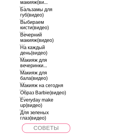
макияж(ви...
Бальзамы для
губ(видео)
Выбираем
кисти(видео)
Вечерний
макияж(видео)
На каждый
день(видео)
Макияж для
вечеринки...
Макияж для
бала(видео)
Макияж на сегодня
Образ Barbie(видео)
Everyday make
up(видео)
Для зеленых
глаз(видео)
СОВЕТЫ