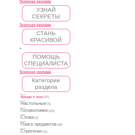
Тизерная реклама
УЗНАЙ
СЕКРЕТЫ
Тизерная реклама
СТАНЬ
КРАСИВОЙ
>
ПОМОЩЬ
СПЕЦИАЛИСТА
Тизерная реклама
Категории
раздела
Аркады и экшн
[67]
Настольные
[5]
Головоломки
[115]
Слова
[2]
Поиск предметов
[68]
Стратегии
[15]