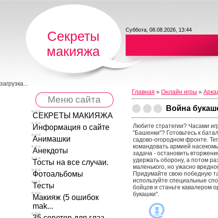
Суббота, 08.08.2026, 13:44
Секреты
макияжа
загрузка...
Главная
»
Онлайн игры
»
Арка
Меню сайта
Война букаш
СЕКРЕТЫ МАКИЯЖА
Любите стратегии? Часами иг
Информация о сайте
"Башенки"? Готовьтесь к бата
Анимашки
садово-огородном фронте. Те
командовать армией насекомы
Анекдоты
задача - остановить вторжен
удержать оборону, а потом р
Тосты на все случаи.
маленького, но ужасно вредно
Фотоальбомы
Придумайте свою победную та
используйте специальные спо
Тесты
бойцов и станьте кавалером о
букашки".
Макияж (5 ошибок
mak...
35 советов для глаз ...