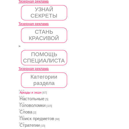
Тизерная реклама
УЗНАЙ
СЕКРЕТЫ
Тизерная реклама
СТАНЬ
КРАСИВОЙ
>
ПОМОЩЬ
СПЕЦИАЛИСТА
Тизерная реклама
Категории
раздела
Аркады и экшн
[67]
Настольные
[5]
Головоломки
[115]
Слова
[2]
Поиск предметов
[68]
Стратегии
[15]