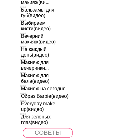
макияж(ви...
Бальзамы для
губ(видео)
Выбираем
кисти(видео)
Вечерний
макияж(видео)
На каждый
день(видео)
Макияж для
вечеринки...
Макияж для
бала(видео)
Макияж на сегодня
Образ Barbie(видео)
Everyday make
up(видео)
Для зеленых
глаз(видео)
СОВЕТЫ