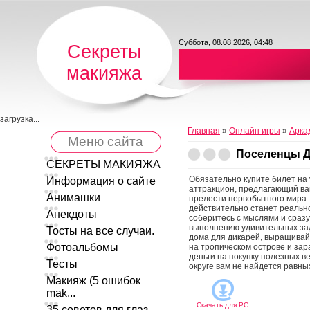
Суббота, 08.08.2026, 04:48
Секреты
макияжа
загрузка...
Главная
»
Онлайн игры
»
Арка
Меню сайта
Поселенцы Д
СЕКРЕТЫ МАКИЯЖА
Обязательно купите билет на
Информация о сайте
аттракцион, предлагающий ва
Анимашки
прелести первобытного мира. 
действительно станет реально
Анекдоты
соберитесь с мыслями и сразу
выполнению удивительных за
Тосты на все случаи.
дома для дикарей, выращивай
Фотоальбомы
на тропическом острове и за
деньги на покупку полезных в
Тесты
округе вам не найдется равны
Макияж (5 ошибок
mak...
Скачать для
PC
35 советов для глаз ...