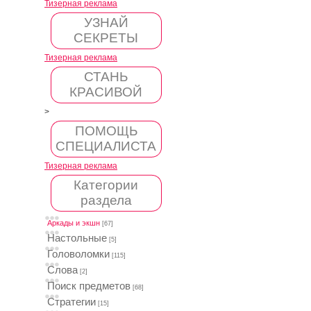
Тизерная реклама
УЗНАЙ
СЕКРЕТЫ
Тизерная реклама
СТАНЬ
КРАСИВОЙ
>
ПОМОЩЬ
СПЕЦИАЛИСТА
Тизерная реклама
Категории
раздела
Аркады и экшн
[67]
Настольные
[5]
Головоломки
[115]
Слова
[2]
Поиск предметов
[68]
Стратегии
[15]