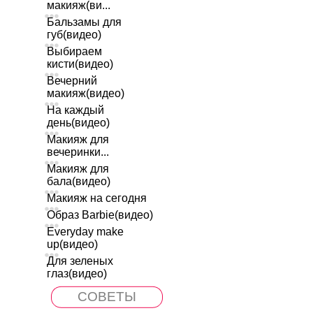
макияж(ви...
Бальзамы для
губ(видео)
Выбираем
кисти(видео)
Вечерний
макияж(видео)
На каждый
день(видео)
Макияж для
вечеринки...
Макияж для
бала(видео)
Макияж на сегодня
Образ Barbie(видео)
Everyday make
up(видео)
Для зеленых
глаз(видео)
СОВЕТЫ