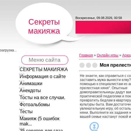
Воскресенье, 09.08.2026, 00:58
Секреты
макияжа
загрузка...
Главная
»
Онлайн игры
»
Арка
Меню сайта
Моя прелест
СЕКРЕТЫ МАКИЯЖА
Не знаете, как справиться с с
Информация о сайте
заставить мужа вынести елку?
Анимашки
помощью к специалистам из а
прелестная няня". Опытные
Анекдоты
домоправительницы дадут ва
практической педагогики и пок
Тосты на все случаи.
превратить бедлам в квартиру
Фотоальбомы
культуры быта. Вам достаточн
увлекательную игру, об остал
Тесты
няни. Выполните их задания н
вашей семье настанут покой и
Макияж (5 ошибок
mak...
35 советов для глаз ...