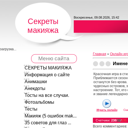
Воскресенье, 09.08.2026, 15:42
Секреты
макияжа
загрузка...
Главная
»
Онлайн иг
Меню сайта
Имене
СЕКРЕТЫ МАКИЯЖА
Красочная игра в ст
Информация о сайте
Приближается сезон 
Анимашки
останутся без крова
чудесных островов, 
Анекдоты
настроение. Тот, кт
и звание легендарно
Тосты на все случаи.
Фотоальбомы
Тесты
Играть онлайн
Ска
Макияж (5 ошибок mak...
Счетчики
:
238
/
12
/
135
35 советов для глаз ...
Всего комментариев
: