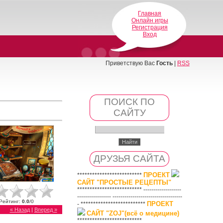
Главная
Онлайн игры
Регистрация
Вход
Приветствую Вас
Гость
|
RSS
ПОИСК ПО
САЙТУ
ДРУЗЬЯ САЙТА
ПРОЕКТ
**************************
САЙТ "ПРОСТЫЕ РЕЦЕПТЫ"
************************** -------------------
----------------- -----------------------------------
Рейтинг
:
0.0
/
0
ПРОЕКТ
- **************************
« Назад
|
Вперед »
САЙТ "ZOJ"(всё о медицине)
**************************