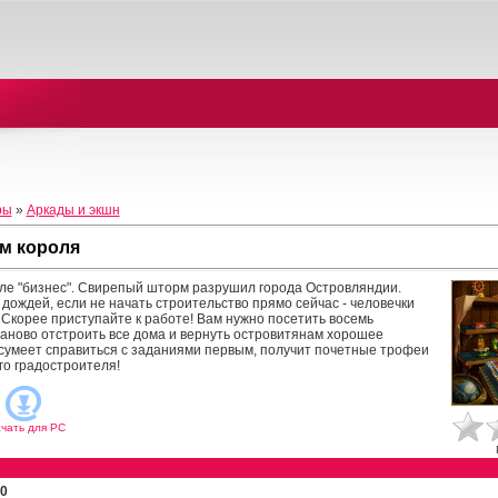
ры
»
Аркады и экшн
м короля
иле "бизнес". Свирепый шторм разрушил города Островляндии.
дождей, если не начать строительство прямо сейчас - человечки
. Скорее приступайте к работе! Вам нужно посетить восемь
заново отстроить все дома и вернуть островитянам хорошее
о сумеет справиться с заданиями первым, получит почетные трофеи
го градостроителя!
чать для
PC
0