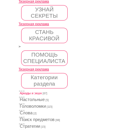
Тизерная реклама
УЗНАЙ
СЕКРЕТЫ
Тизерная реклама
СТАНЬ
КРАСИВОЙ
>
ПОМОЩЬ
СПЕЦИАЛИСТА
Тизерная реклама
Категории
раздела
Аркады и экшн
[67]
Настольные
[5]
Головоломки
[115]
Слова
[2]
Поиск предметов
[68]
Стратегии
[15]