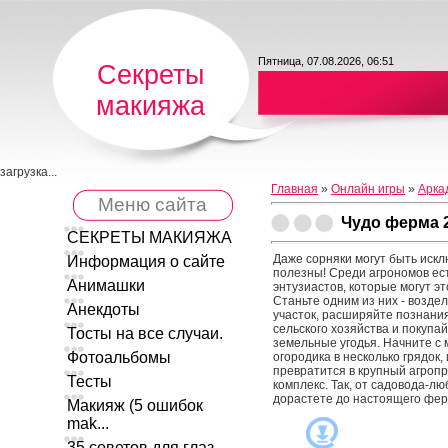
Пятница, 07.08.2026, 06:51
Секреты
макияжа
загрузка...
Главная
»
Онлайн игры
»
Арка
Меню сайта
Чудо ферма 
СЕКРЕТЫ МАКИЯЖА
Даже сорняки могут быть иск
Информация о сайте
полезны! Среди агрономов ес
Анимашки
энтузиастов, которые могут эт
Станьте одним из них - возде
Анекдоты
участок, расширяйте познания
сельского хозяйства и покупа
Тосты на все случаи.
земельные угодья. Начните с 
Фотоальбомы
огородика в несколько грядок,
превратится в крупный агро
Тесты
комплекс. Так, от садовода-л
дорастете до настоящего фер
Макияж (5 ошибок
mak...
35 советов для глаз ...