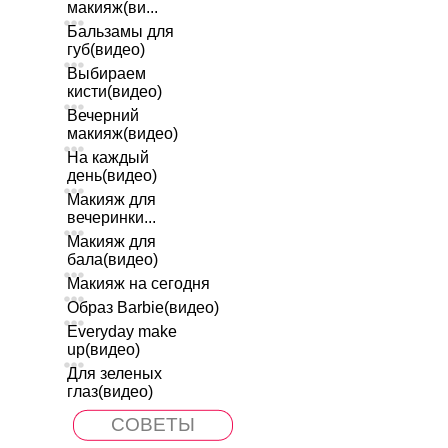
макияж(ви...
Бальзамы для
губ(видео)
Выбираем
кисти(видео)
Вечерний
макияж(видео)
На каждый
день(видео)
Макияж для
вечеринки...
Макияж для
бала(видео)
Макияж на сегодня
Образ Barbie(видео)
Everyday make
up(видео)
Для зеленых
глаз(видео)
СОВЕТЫ