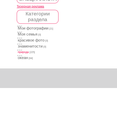
Тизерная реклама
Категории
раздела
Мои фотографии
[21]
Моя семья
[0]
красивое фото
[0]
знаменитости
[0]
природа
[225]
океан
[64]