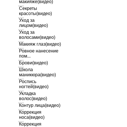
макияже(видео)
Секреты
красоты(видео)
Уход за
лицом(видео)
Уход за
волосами(видео)
Макияж глаз(видео)
Ровное нанесение
пом...
Брови(видео)
Школа
маникюра(видео)
Роспись
ногтей(видео)
Укладка
волос(видео)
Контур лица(видео)
Коррекция
носа(видео)
Коррекция