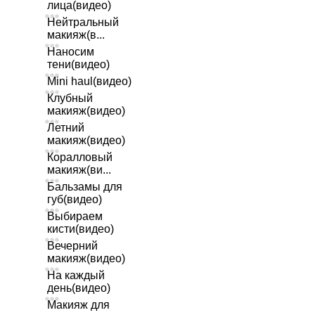
лица(видео)
Нейтральный
макияж(в...
Наносим
тени(видео)
Mini haul(видео)
Клубный
макияж(видео)
Летний
макияж(видео)
Коралловый
макияж(ви...
Бальзамы для
губ(видео)
Выбираем
кисти(видео)
Вечерний
макияж(видео)
На каждый
день(видео)
Макияж для