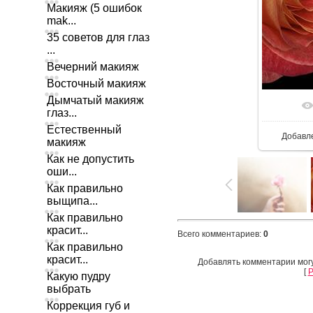
Макияж (5 ошибок
mak...
35 советов для глаз
...
Вечерний макияж
Восточный макияж
Дымчатый макияж
глаз...
Естественный
Добавл
макияж
Как не допустить
оши...
Как правильно
выщипа...
Как правильно
красит...
Всего комментариев
:
0
Как правильно
красит...
Добавлять комментарии могу
[
Р
Какую пудру
выбрать
Коррекция губ и