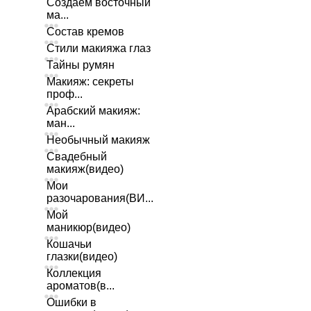
Создаем восточный
ма...
Состав кремов
Стили макияжа глаз
Тайны румян
Макияж: секреты
проф...
Арабский макияж:
ман...
Необычный макияж
Свадебный
макияж(видео)
Мои
разочарования(ВИ...
Мой
маникюр(видео)
Кошачьи
глазки(видео)
Коллекция
ароматов(в...
Ошибки в