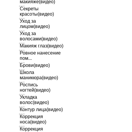
макияже(видео)
Секреты
красоты(видео)
Уход за
лицом(видео)
Уход за
волосами(видео)
Макияж глаз(видео)
Ровное нанесение
пом...
Брови(видео)
Школа
маникюра(видео)
Роспись
ногтей(видео)
Укладка
волос(видео)
Контур лица(видео)
Коррекция
носа(видео)
Коррекция