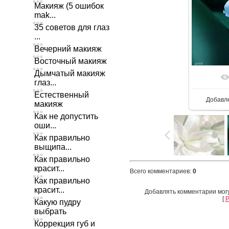
Макияж (5 ошибок
mak...
35 советов для глаз
...
Вечерний макияж
Восточный макияж
Дымчатый макияж
глаз...
Естественный
Добавл
макияж
Как не допустить
оши...
Как правильно
выщипа...
Как правильно
красит...
Всего комментариев
:
0
Как правильно
красит...
Добавлять комментарии могу
[
Р
Какую пудру
выбрать
Коррекция губ и