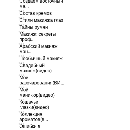
Создаем восточный
ма...
Состав кремов
Стили макияжа глаз
Тайны румян
Макияж: секреты
проф...
Арабский макияж:
ман...
Необычный макияж
Свадебный
макияж(видео)
Мои
разочарования(ВИ...
Мой
маникюр(видео)
Кошачьи
глазки(видео)
Коллекция
ароматов(в...
Ошибки в