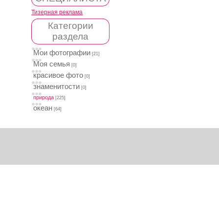
Тизерная реклама
Категории
раздела
Мои фотографии
[21]
Моя семья
[0]
красивое фото
[0]
знаменитости
[0]
природа
[225]
океан
[64]