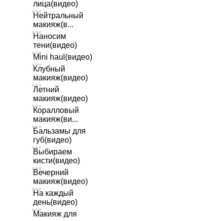
лица(видео)
Нейтральный
макияж(в...
Наносим
тени(видео)
Mini haul(видео)
Клубный
макияж(видео)
Летний
макияж(видео)
Коралловый
макияж(ви...
Бальзамы для
губ(видео)
Выбираем
кисти(видео)
Вечерний
макияж(видео)
На каждый
день(видео)
Макияж для