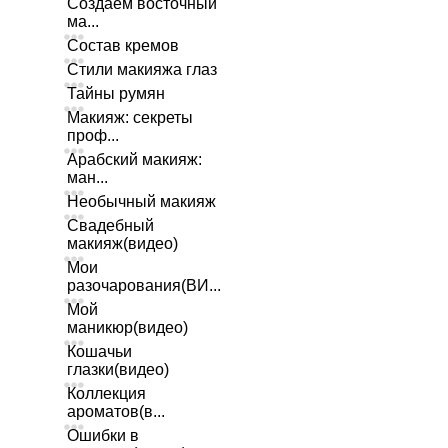
Создаем восточный
ма...
Состав кремов
Стили макияжа глаз
Тайны румян
Макияж: секреты
проф...
Арабский макияж:
ман...
Необычный макияж
Свадебный
макияж(видео)
Мои
разочарования(ВИ...
Мой
маникюр(видео)
Кошачьи
глазки(видео)
Коллекция
ароматов(в...
Ошибки в