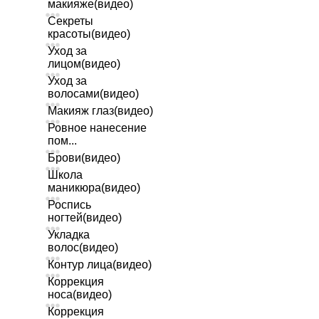
макияже(видео)
Секреты
красоты(видео)
Уход за
лицом(видео)
Уход за
волосами(видео)
Макияж глаз(видео)
Ровное нанесение
пом...
Брови(видео)
Школа
маникюра(видео)
Роспись
ногтей(видео)
Укладка
волос(видео)
Контур лица(видео)
Коррекция
носа(видео)
Коррекция