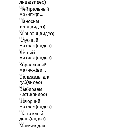
лица(видео)
Нейтральный
макияж(в...
Наносим
тени(видео)
Mini haul(видео)
Клубный
макияж(видео)
Летний
макияж(видео)
Коралловый
макияж(ви...
Бальзамы для
губ(видео)
Выбираем
кисти(видео)
Вечерний
макияж(видео)
На каждый
день(видео)
Макияж для