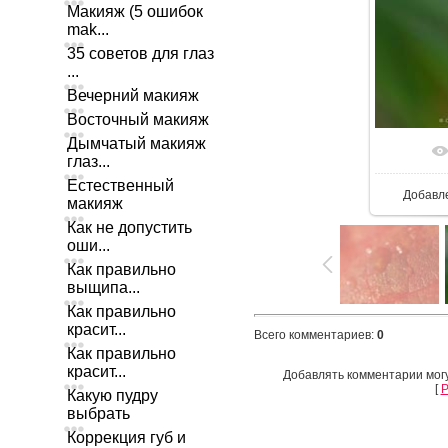
Макияж (5 ошибок
mak...
35 советов для глаз
...
Вечерний макияж
Восточный макияж
Дымчатый макияж
глаз...
Естественный
Добавл
макияж
Как не допустить
оши...
Как правильно
выщипа...
Как правильно
красит...
Всего комментариев
:
0
Как правильно
красит...
Добавлять комментарии могу
[
Р
Какую пудру
выбрать
Коррекция губ и