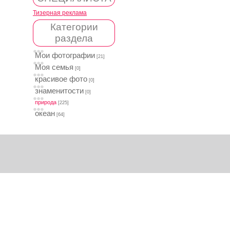
Тизерная реклама
Категории
раздела
Мои фотографии
[21]
Моя семья
[0]
красивое фото
[0]
знаменитости
[0]
природа
[225]
океан
[64]