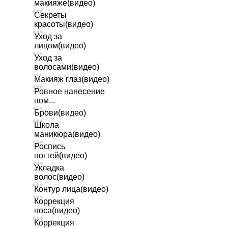
макияже(видео)
Секреты
красоты(видео)
Уход за
лицом(видео)
Уход за
волосами(видео)
Макияж глаз(видео)
Ровное нанесение
пом...
Брови(видео)
Школа
маникюра(видео)
Роспись
ногтей(видео)
Укладка
волос(видео)
Контур лица(видео)
Коррекция
носа(видео)
Коррекция