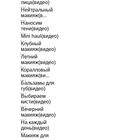
лица(видео)
Нейтральный
макияж(в...
Наносим
тени(видео)
Mini haul(видео)
Клубный
макияж(видео)
Летний
макияж(видео)
Коралловый
макияж(ви...
Бальзамы для
губ(видео)
Выбираем
кисти(видео)
Вечерний
макияж(видео)
На каждый
день(видео)
Макияж для