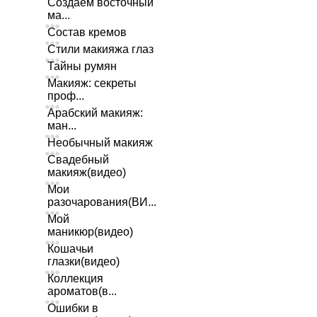
Создаем восточный
ма...
Состав кремов
Стили макияжа глаз
Тайны румян
Макияж: секреты
проф...
Арабский макияж:
ман...
Необычный макияж
Свадебный
макияж(видео)
Мои
разочарования(ВИ...
Мой
маникюр(видео)
Кошачьи
глазки(видео)
Коллекция
ароматов(в...
Ошибки в