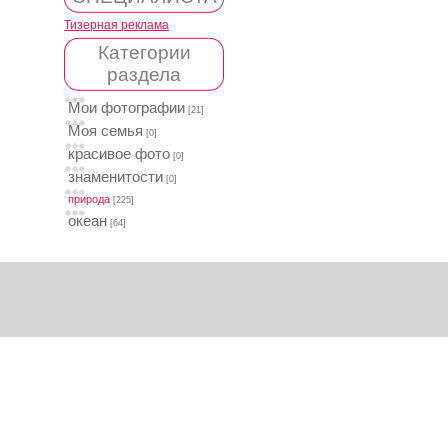
Тизерная реклама
Категории
раздела
Мои фотографии
[21]
Моя семья
[0]
красивое фото
[0]
знаменитости
[0]
природа
[225]
океан
[64]