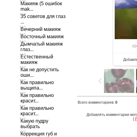
Макияж (5 ошибок
mak...
35 советов для глаз
...
Вечерний макияж
Восточный макияж
Дымчатый макияж
глаз...
Естественный
Добавл
макияж
Как не допустить
оши...
Как правильно
выщипа...
Как правильно
красит...
Всего комментариев
:
0
Как правильно
красит...
Добавлять комментарии могу
[
Р
Какую пудру
выбрать
Коррекция губ и