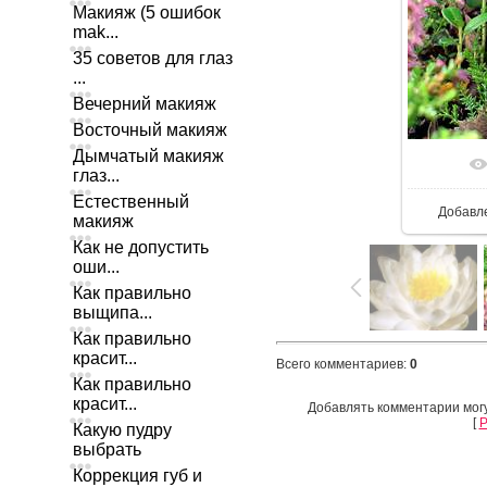
Макияж (5 ошибок
mak...
35 советов для глаз
...
Вечерний макияж
Восточный макияж
Дымчатый макияж
глаз...
Естественный
Добавл
макияж
Как не допустить
оши...
Как правильно
выщипа...
Как правильно
красит...
Всего комментариев
:
0
Как правильно
красит...
Добавлять комментарии могу
[
Р
Какую пудру
выбрать
Коррекция губ и