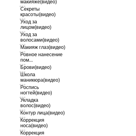
макияже(видео)
Секреты
красоты(видео)
Уход за
лицом(видео)
Уход за
волосами(видео)
Макияж глаз(видео)
Ровное нанесение
пом...
Брови(видео)
Школа
маникюра(видео)
Роспись
ногтей(видео)
Укладка
волос(видео)
Контур лица(видео)
Коррекция
носа(видео)
Коррекция