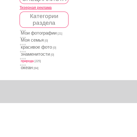
Тизерная реклама
Категории
раздела
Мои фотографии
[21]
Моя семья
[0]
красивое фото
[0]
знаменитости
[0]
природа
[225]
океан
[64]