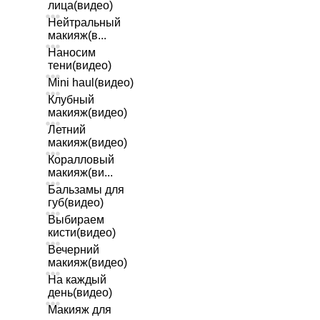
лица(видео)
Нейтральный
макияж(в...
Наносим
тени(видео)
Mini haul(видео)
Клубный
макияж(видео)
Летний
макияж(видео)
Коралловый
макияж(ви...
Бальзамы для
губ(видео)
Выбираем
кисти(видео)
Вечерний
макияж(видео)
На каждый
день(видео)
Макияж для