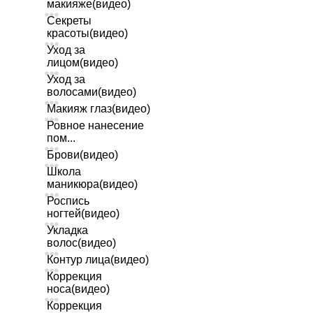
макияже(видео)
Секреты
красоты(видео)
Уход за
лицом(видео)
Уход за
волосами(видео)
Макияж глаз(видео)
Ровное нанесение
пом...
Брови(видео)
Школа
маникюра(видео)
Роспись
ногтей(видео)
Укладка
волос(видео)
Контур лица(видео)
Коррекция
носа(видео)
Коррекция