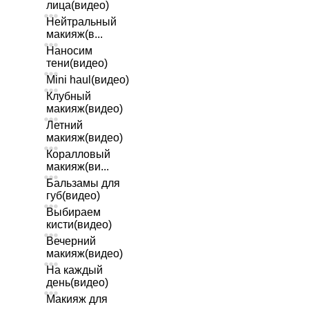
лица(видео)
Нейтральный
макияж(в...
Наносим
тени(видео)
Mini haul(видео)
Клубный
макияж(видео)
Летний
макияж(видео)
Коралловый
макияж(ви...
Бальзамы для
губ(видео)
Выбираем
кисти(видео)
Вечерний
макияж(видео)
На каждый
день(видео)
Макияж для