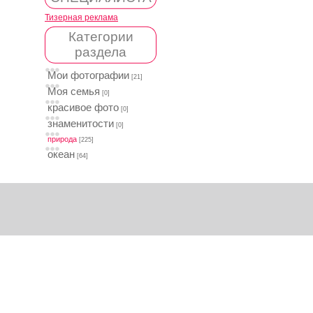
Тизерная реклама
Категории
раздела
Мои фотографии
[21]
Моя семья
[0]
красивое фото
[0]
знаменитости
[0]
природа
[225]
океан
[64]