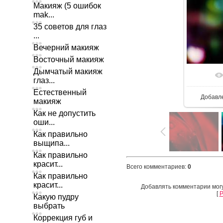
Макияж (5 ошибок
mak...
35 советов для глаз
...
Вечерний макияж
Восточный макияж
Дымчатый макияж
глаз...
Естественный
Добавл
макияж
Как не допустить
оши...
Как правильно
выщипа...
Как правильно
красит...
Всего комментариев
:
0
Как правильно
красит...
Добавлять комментарии могу
[
Р
Какую пудру
выбрать
Коррекция губ и