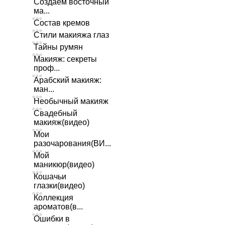
Создаем восточный
ма...
Состав кремов
Стили макияжа глаз
Тайны румян
Макияж: секреты
проф...
Арабский макияж:
ман...
Необычный макияж
Свадебный
макияж(видео)
Мои
разочарования(ВИ...
Мой
маникюр(видео)
Кошачьи
глазки(видео)
Коллекция
ароматов(в...
Ошибки в