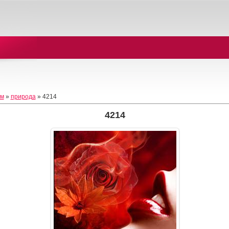
ом
»
природа
» 4214
4214