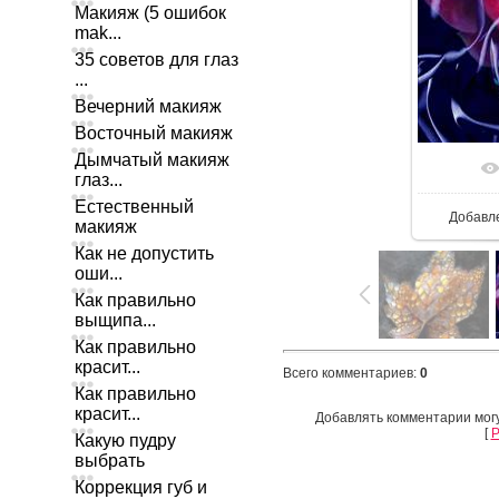
Макияж (5 ошибок
mak...
35 советов для глаз
...
Вечерний макияж
Восточный макияж
Дымчатый макияж
глаз...
Естественный
Добавл
макияж
Как не допустить
оши...
Как правильно
выщипа...
Как правильно
красит...
Всего комментариев
:
0
Как правильно
красит...
Добавлять комментарии могу
[
Р
Какую пудру
выбрать
Коррекция губ и