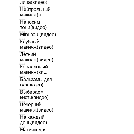
лица(видео)
Нейтральный
макияж(в...
Наносим
тени(видео)
Mini haul(видео)
Клубный
макияж(видео)
Летний
макияж(видео)
Коралловый
макияж(ви...
Бальзамы для
губ(видео)
Выбираем
кисти(видео)
Вечерний
макияж(видео)
На каждый
день(видео)
Макияж для