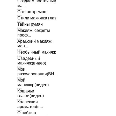
Создаем восточный
ма...
Состав кремов
Стили макияжа глаз
Тайны румян
Макияж: секреты
проф...
Арабский макияж:
ман...
Необычный макияж
Свадебный
макияж(видео)
Мои
разочарования(ВИ...
Мой
маникюр(видео)
Кошачьи
глазки(видео)
Коллекция
ароматов(в...
Ошибки в