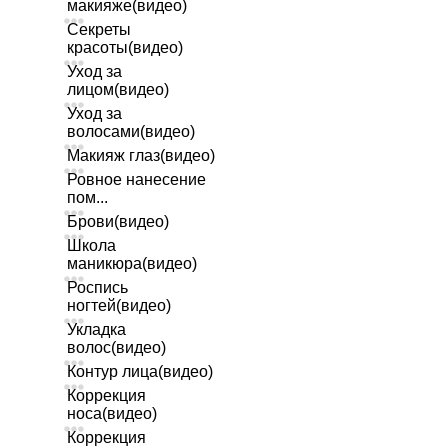
макияже(видео)
Секреты
красоты(видео)
Уход за
лицом(видео)
Уход за
волосами(видео)
Макияж глаз(видео)
Ровное нанесение
пом...
Брови(видео)
Школа
маникюра(видео)
Роспись
ногтей(видео)
Укладка
волос(видео)
Контур лица(видео)
Коррекция
носа(видео)
Коррекция