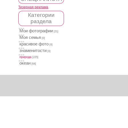
Тизерная реклама
Категории
раздела
Мои фотографии
[21]
Моя семья
[0]
красивое фото
[0]
знаменитости
[0]
природа
[225]
океан
[64]