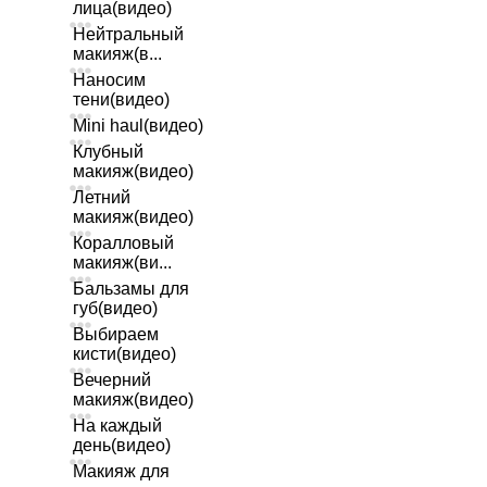
лица(видео)
Нейтральный
макияж(в...
Наносим
тени(видео)
Mini haul(видео)
Клубный
макияж(видео)
Летний
макияж(видео)
Коралловый
макияж(ви...
Бальзамы для
губ(видео)
Выбираем
кисти(видео)
Вечерний
макияж(видео)
На каждый
день(видео)
Макияж для