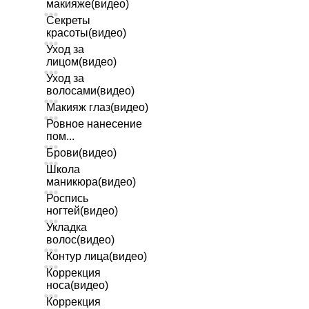
макияже(видео)
Секреты
красоты(видео)
Уход за
лицом(видео)
Уход за
волосами(видео)
Макияж глаз(видео)
Ровное нанесение
пом...
Брови(видео)
Школа
маникюра(видео)
Роспись
ногтей(видео)
Укладка
волос(видео)
Контур лица(видео)
Коррекция
носа(видео)
Коррекция