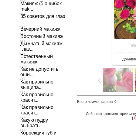
Макияж (5 ошибок
mak...
35 советов для глаз
...
Вечерний макияж
Восточный макияж
Дымчатый макияж
глаз...
Естественный
Добавл
макияж
Как не допустить
оши...
Как правильно
выщипа...
Как правильно
красит...
Всего комментариев
:
0
Как правильно
красит...
Добавлять комментарии могу
[
Р
Какую пудру
выбрать
Коррекция губ и