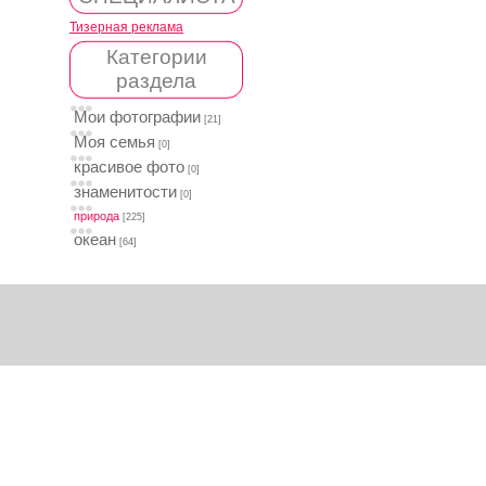
Тизерная реклама
Категории
раздела
Мои фотографии
[21]
Моя семья
[0]
красивое фото
[0]
знаменитости
[0]
природа
[225]
океан
[64]