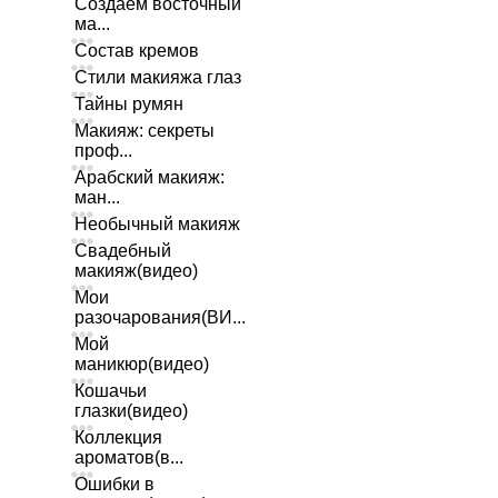
Создаем восточный
ма...
Состав кремов
Стили макияжа глаз
Тайны румян
Макияж: секреты
проф...
Арабский макияж:
ман...
Необычный макияж
Свадебный
макияж(видео)
Мои
разочарования(ВИ...
Мой
маникюр(видео)
Кошачьи
глазки(видео)
Коллекция
ароматов(в...
Ошибки в