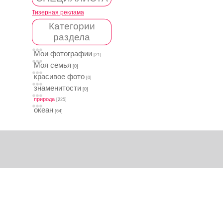
Тизерная реклама
Категории
раздела
Мои фотографии
[21]
Моя семья
[0]
красивое фото
[0]
знаменитости
[0]
природа
[225]
океан
[64]