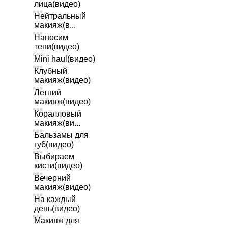
лица(видео)
Нейтральный
макияж(в...
Наносим
тени(видео)
Mini haul(видео)
Клубный
макияж(видео)
Летний
макияж(видео)
Коралловый
макияж(ви...
Бальзамы для
губ(видео)
Выбираем
кисти(видео)
Вечерний
макияж(видео)
На каждый
день(видео)
Макияж для