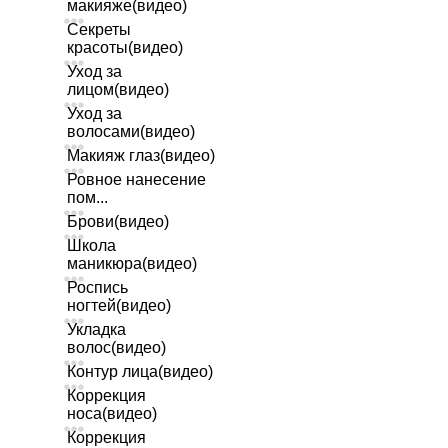
макияже(видео)
Секреты
красоты(видео)
Уход за
лицом(видео)
Уход за
волосами(видео)
Макияж глаз(видео)
Ровное нанесение
пом...
Брови(видео)
Школа
маникюра(видео)
Роспись
ногтей(видео)
Укладка
волос(видео)
Контур лица(видео)
Коррекция
носа(видео)
Коррекция