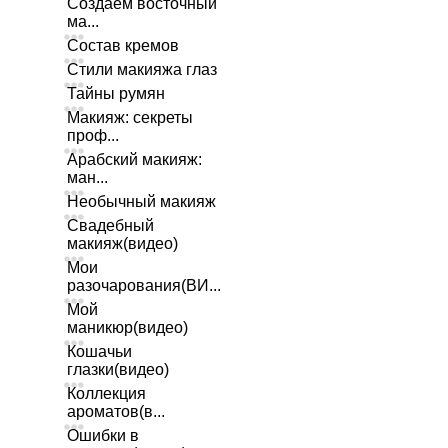
Создаем восточный
ма...
Состав кремов
Стили макияжа глаз
Тайны румян
Макияж: секреты
проф...
Арабский макияж:
ман...
Необычный макияж
Свадебный
макияж(видео)
Мои
разочарования(ВИ...
Мой
маникюр(видео)
Кошачьи
глазки(видео)
Коллекция
ароматов(в...
Ошибки в