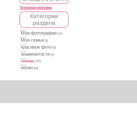
Тизерная реклама
Категории
раздела
Мои фотографии
[21]
Моя семья
[0]
красивое фото
[0]
знаменитости
[0]
природа
[225]
океан
[64]