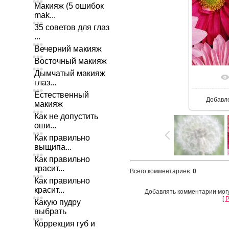
Макияж (5 ошибок
mak...
35 советов для глаз
...
Вечерний макияж
Восточный макияж
Дымчатый макияж
глаз...
Естественный
Добавл
макияж
Как не допустить
оши...
Как правильно
выщипа...
Как правильно
красит...
Всего комментариев
:
0
Как правильно
красит...
Добавлять комментарии могу
[
Р
Какую пудру
выбрать
Коррекция губ и