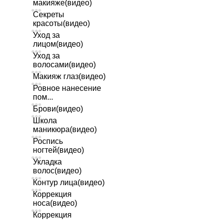
макияже(видео)
Секреты
красоты(видео)
Уход за
лицом(видео)
Уход за
волосами(видео)
Макияж глаз(видео)
Ровное нанесение
пом...
Брови(видео)
Школа
маникюра(видео)
Роспись
ногтей(видео)
Укладка
волос(видео)
Контур лица(видео)
Коррекция
носа(видео)
Коррекция