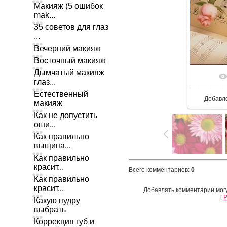
Макияж (5 ошибок
mak...
35 советов для глаз
...
Вечерний макияж
Восточный макияж
Дымчатый макияж
глаз...
Естественный
Добавл
макияж
Как не допустить
оши...
Как правильно
выщипа...
Как правильно
красит...
Всего комментариев
:
0
Как правильно
красит...
Добавлять комментарии могу
[
Р
Какую пудру
выбрать
Коррекция губ и