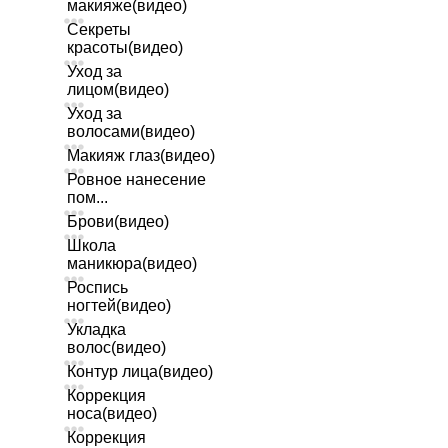
макияже(видео)
Секреты
красоты(видео)
Уход за
лицом(видео)
Уход за
волосами(видео)
Макияж глаз(видео)
Ровное нанесение
пом...
Брови(видео)
Школа
маникюра(видео)
Роспись
ногтей(видео)
Укладка
волос(видео)
Контур лица(видео)
Коррекция
носа(видео)
Коррекция