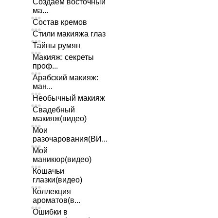
Создаем восточный
ма...
Состав кремов
Стили макияжа глаз
Тайны румян
Макияж: секреты
проф...
Арабский макияж:
ман...
Необычный макияж
Свадебный
макияж(видео)
Мои
разочарования(ВИ...
Мой
маникюр(видео)
Кошачьи
глазки(видео)
Коллекция
ароматов(в...
Ошибки в