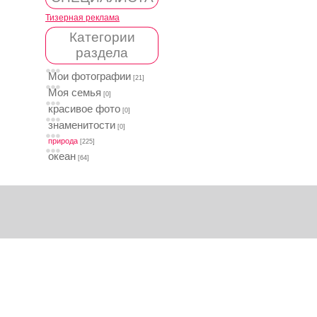
Тизерная реклама
Категории
раздела
Мои фотографии
[21]
Моя семья
[0]
красивое фото
[0]
знаменитости
[0]
природа
[225]
океан
[64]