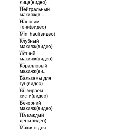
лица(видео)
Нейтральный
макияж(в...
Наносим
тени(видео)
Mini haul(видео)
Клубный
макияж(видео)
Летний
макияж(видео)
Коралловый
макияж(ви...
Бальзамы для
губ(видео)
Выбираем
кисти(видео)
Вечерний
макияж(видео)
На каждый
день(видео)
Макияж для