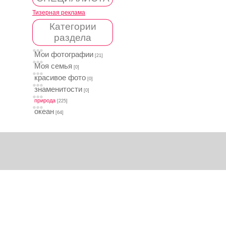
Тизерная реклама
Категории
раздела
Мои фотографии
[21]
Моя семья
[0]
красивое фото
[0]
знаменитости
[0]
природа
[225]
океан
[64]