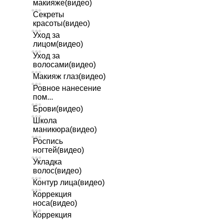
макияже(видео)
Секреты
красоты(видео)
Уход за
лицом(видео)
Уход за
волосами(видео)
Макияж глаз(видео)
Ровное нанесение
пом...
Брови(видео)
Школа
маникюра(видео)
Роспись
ногтей(видео)
Укладка
волос(видео)
Контур лица(видео)
Коррекция
носа(видео)
Коррекция