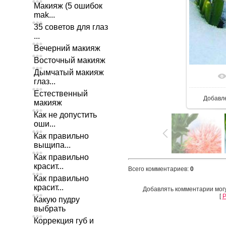
Макияж (5 ошибок
mak...
35 советов для глаз
...
Вечерний макияж
Восточный макияж
Дымчатый макияж
глаз...
Естественный
Добавл
макияж
Как не допустить
оши...
Как правильно
выщипа...
Как правильно
красит...
Всего комментариев
:
0
Как правильно
красит...
Добавлять комментарии могу
[
Р
Какую пудру
выбрать
Коррекция губ и