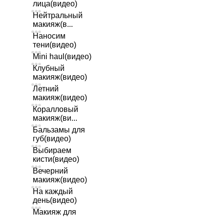
лица(видео)
Нейтральный
макияж(в...
Наносим
тени(видео)
Mini haul(видео)
Клубный
макияж(видео)
Летний
макияж(видео)
Коралловый
макияж(ви...
Бальзамы для
губ(видео)
Выбираем
кисти(видео)
Вечерний
макияж(видео)
На каждый
день(видео)
Макияж для