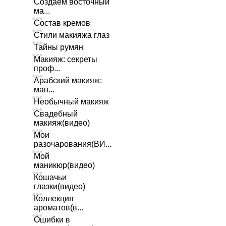
Создаем восточный
ма...
Состав кремов
Стили макияжа глаз
Тайны румян
Макияж: секреты
проф...
Арабский макияж:
ман...
Необычный макияж
Свадебный
макияж(видео)
Мои
разочарования(ВИ...
Мой
маникюр(видео)
Кошачьи
глазки(видео)
Коллекция
ароматов(в...
Ошибки в