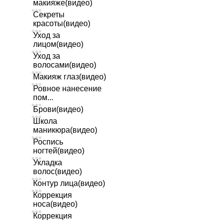
макияже(видео)
Секреты
красоты(видео)
Уход за
лицом(видео)
Уход за
волосами(видео)
Макияж глаз(видео)
Ровное нанесение
пом...
Брови(видео)
Школа
маникюра(видео)
Роспись
ногтей(видео)
Укладка
волос(видео)
Контур лица(видео)
Коррекция
носа(видео)
Коррекция