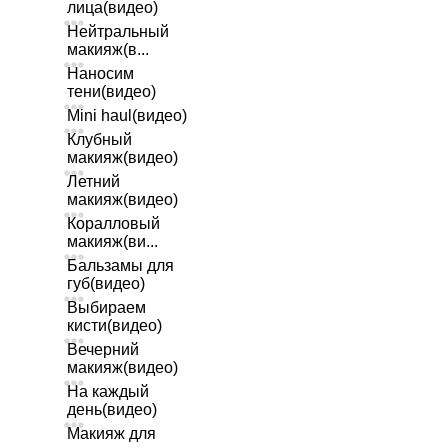
лица(видео)
Нейтральный
макияж(в...
Наносим
тени(видео)
Mini haul(видео)
Клубный
макияж(видео)
Летний
макияж(видео)
Коралловый
макияж(ви...
Бальзамы для
губ(видео)
Выбираем
кисти(видео)
Вечерний
макияж(видео)
На каждый
день(видео)
Макияж для