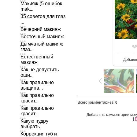
Макияж (5 ошибок
mak...
35 советов для глаз
...
Вечерний макияж
Восточный макияж
Дымчатый макияж
глаз...
Естественный
Добавл
макияж
Как не допустить
оши...
Как правильно
выщипа...
Как правильно
красит...
Всего комментариев
:
0
Как правильно
красит...
Добавлять комментарии могу
[
Р
Какую пудру
выбрать
Коррекция губ и