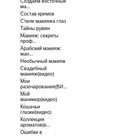
Создаем восточный
ма...
Состав кремов
Стили макияжа глаз
Тайны румян
Макияж: секреты
проф...
Арабский макияж:
ман...
Необычный макияж
Свадебный
макияж(видео)
Мои
разочарования(ВИ...
Мой
маникюр(видео)
Кошачьи
глазки(видео)
Коллекция
ароматов(в...
Ошибки в