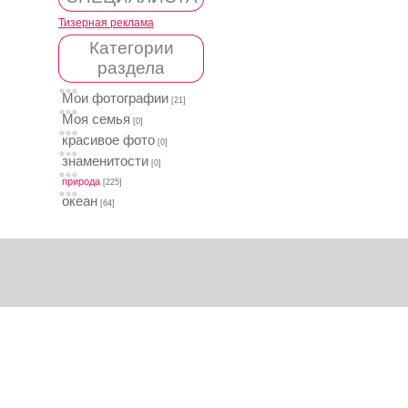
Тизерная реклама
Категории
раздела
Мои фотографии
[21]
Моя семья
[0]
красивое фото
[0]
знаменитости
[0]
природа
[225]
океан
[64]