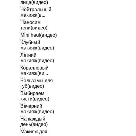
лица(видео)
Нейтральный
макияж(в...
Наносим
тени(видео)
Mini haul(видео)
Клубный
макияж(видео)
Летний
макияж(видео)
Коралловый
макияж(ви...
Бальзамы для
губ(видео)
Выбираем
кисти(видео)
Вечерний
макияж(видео)
На каждый
день(видео)
Макияж для