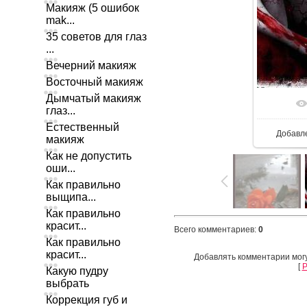
Макияж (5 ошибок
mak...
35 советов для глаз
...
Вечерний макияж
Восточный макияж
Дымчатый макияж
глаз...
Естественный
Добавл
макияж
Как не допустить
оши...
Как правильно
выщипа...
Как правильно
красит...
Всего комментариев
:
0
Как правильно
красит...
Добавлять комментарии могу
[
Р
Какую пудру
выбрать
Коррекция губ и