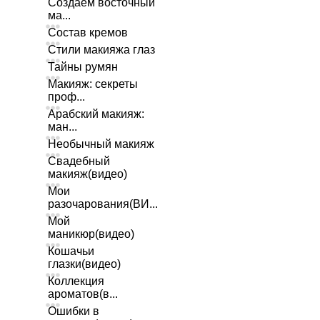
Создаем восточный
ма...
Состав кремов
Стили макияжа глаз
Тайны румян
Макияж: секреты
проф...
Арабский макияж:
ман...
Необычный макияж
Свадебный
макияж(видео)
Мои
разочарования(ВИ...
Мой
маникюр(видео)
Кошачьи
глазки(видео)
Коллекция
ароматов(в...
Ошибки в