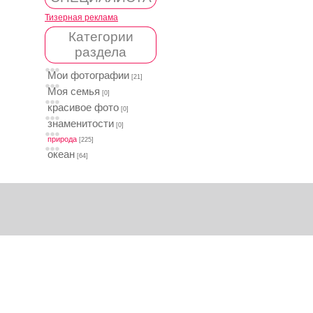
Тизерная реклама
Категории
раздела
Мои фотографии
[21]
Моя семья
[0]
красивое фото
[0]
знаменитости
[0]
природа
[225]
океан
[64]