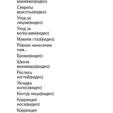
макияже(видео)
Секреты
красоты(видео)
Уход за
лицом(видео)
Уход за
волосами(видео)
Макияж глаз(видео)
Ровное нанесение
пом...
Брови(видео)
Школа
маникюра(видео)
Роспись
ногтей(видео)
Укладка
волос(видео)
Контур лица(видео)
Коррекция
носа(видео)
Коррекция