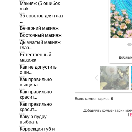
Макияж (5 ошибок
mak...
35 советов для глаз
...
Вечерний макияж
Восточный макияж
Дымчатый макияж
глаз...
Естественный
Добавл
макияж
Как не допустить
оши...
Как правильно
выщипа...
Как правильно
красит...
Всего комментариев
:
0
Как правильно
красит...
Добавлять комментарии могу
[
Р
Какую пудру
выбрать
Коррекция губ и