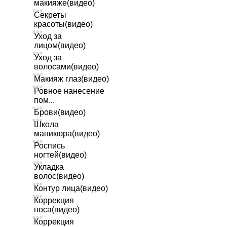
макияже(видео)
Секреты
красоты(видео)
Уход за
лицом(видео)
Уход за
волосами(видео)
Макияж глаз(видео)
Ровное нанесение
пом...
Брови(видео)
Школа
маникюра(видео)
Роспись
ногтей(видео)
Укладка
волос(видео)
Контур лица(видео)
Коррекция
носа(видео)
Коррекция