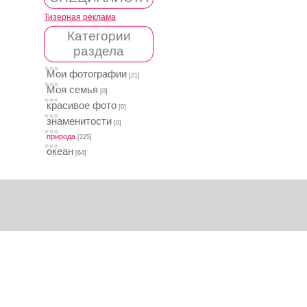
Тизерная реклама
Категории
раздела
Мои фотографии
[21]
Моя семья
[0]
красивое фото
[0]
знаменитости
[0]
природа
[225]
океан
[64]