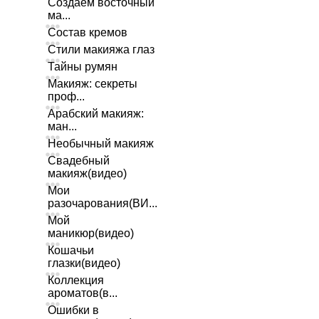
Создаем восточный
ма...
Состав кремов
Стили макияжа глаз
Тайны румян
Макияж: секреты
проф...
Арабский макияж:
ман...
Необычный макияж
Свадебный
макияж(видео)
Мои
разочарования(ВИ...
Мой
маникюр(видео)
Кошачьи
глазки(видео)
Коллекция
ароматов(в...
Ошибки в