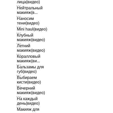
лица(видео)
Нейтральный
макияж(в...
Наносим
тени(видео)
Mini haul(видео)
Клубный
макияж(видео)
Летний
макияж(видео)
Коралловый
макияж(ви...
Бальзамы для
губ(видео)
Выбираем
кисти(видео)
Вечерний
макияж(видео)
На каждый
день(видео)
Макияж для