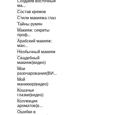
Создаем восточный
ма...
Состав кремов
Стили макияжа глаз
Тайны румян
Макияж: секреты
проф...
Арабский макияж:
ман...
Необычный макияж
Свадебный
макияж(видео)
Мои
разочарования(ВИ...
Мой
маникюр(видео)
Кошачьи
глазки(видео)
Коллекция
ароматов(в...
Ошибки в