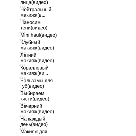
лица(видео)
Нейтральный
макияж(в...
Наносим
тени(видео)
Mini haul(видео)
Клубный
макияж(видео)
Летний
макияж(видео)
Коралловый
макияж(ви...
Бальзамы для
губ(видео)
Выбираем
кисти(видео)
Вечерний
макияж(видео)
На каждый
день(видео)
Макияж для