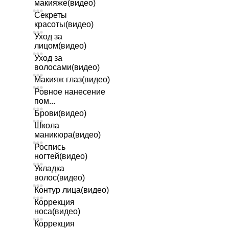
макияже(видео)
Секреты
красоты(видео)
Уход за
лицом(видео)
Уход за
волосами(видео)
Макияж глаз(видео)
Ровное нанесение
пом...
Брови(видео)
Школа
маникюра(видео)
Роспись
ногтей(видео)
Укладка
волос(видео)
Контур лица(видео)
Коррекция
носа(видео)
Коррекция