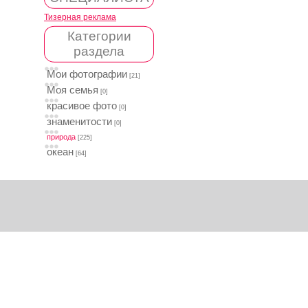
Тизерная реклама
Категории
раздела
Мои фотографии
[21]
Моя семья
[0]
красивое фото
[0]
знаменитости
[0]
природа
[225]
океан
[64]