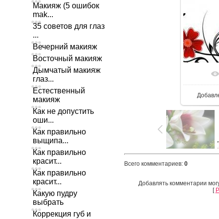
Макияж (5 ошибок
mak...
35 советов для глаз
...
Вечерний макияж
Восточный макияж
Дымчатый макияж
глаз...
Естественный
Добавл
макияж
Как не допустить
оши...
Как правильно
выщипа...
Как правильно
красит...
Всего комментариев
:
0
Как правильно
красит...
Добавлять комментарии могу
[
Р
Какую пудру
выбрать
Коррекция губ и