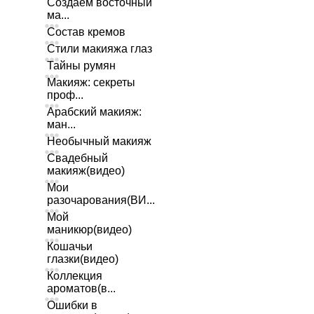
Создаем восточный
ма...
Состав кремов
Стили макияжа глаз
Тайны румян
Макияж: секреты
проф...
Арабский макияж:
ман...
Необычный макияж
Свадебный
макияж(видео)
Мои
разочарования(ВИ...
Мой
маникюр(видео)
Кошачьи
глазки(видео)
Коллекция
ароматов(в...
Ошибки в