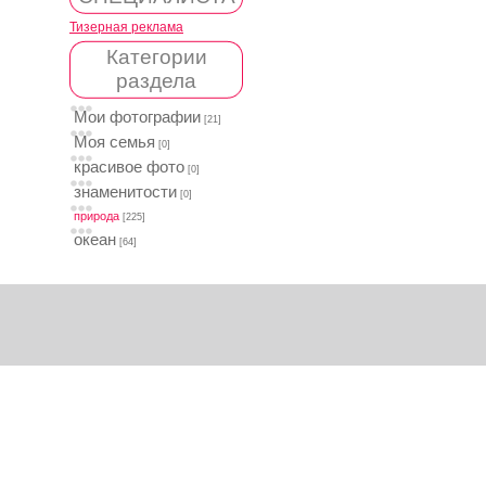
Тизерная реклама
Категории
раздела
Мои фотографии
[21]
Моя семья
[0]
красивое фото
[0]
знаменитости
[0]
природа
[225]
океан
[64]