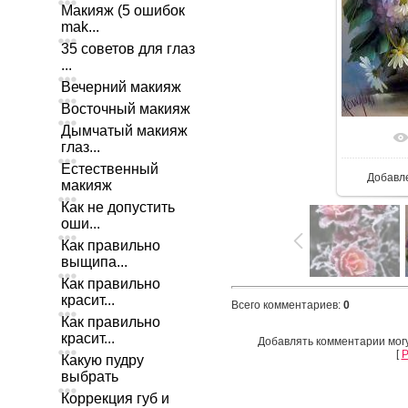
Макияж (5 ошибок
mak...
35 советов для глаз
...
Вечерний макияж
Восточный макияж
Дымчатый макияж
глаз...
Естественный
Добавл
макияж
Как не допустить
оши...
Как правильно
выщипа...
Как правильно
красит...
Всего комментариев
:
0
Как правильно
красит...
Добавлять комментарии могу
[
Р
Какую пудру
выбрать
Коррекция губ и