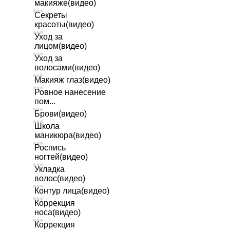
макияже(видео)
Секреты
красоты(видео)
Уход за
лицом(видео)
Уход за
волосами(видео)
Макияж глаз(видео)
Ровное нанесение
пом...
Брови(видео)
Школа
маникюра(видео)
Роспись
ногтей(видео)
Укладка
волос(видео)
Контур лица(видео)
Коррекция
носа(видео)
Коррекция