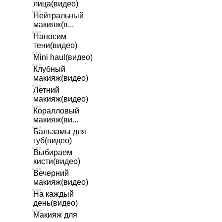
лица(видео)
Нейтральный
макияж(в...
Наносим
тени(видео)
Mini haul(видео)
Клубный
макияж(видео)
Летний
макияж(видео)
Коралловый
макияж(ви...
Бальзамы для
губ(видео)
Выбираем
кисти(видео)
Вечерний
макияж(видео)
На каждый
день(видео)
Макияж для