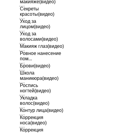
макияже(видео)
Секреты
красоты(видео)
Уход за
лицом(видео)
Уход за
волосами(видео)
Макияж глаз(видео)
Ровное нанесение
пом...
Брови(видео)
Школа
маникюра(видео)
Роспись
ногтей(видео)
Укладка
волос(видео)
Контур лица(видео)
Коррекция
носа(видео)
Коррекция