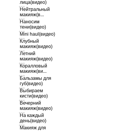
лица(видео)
Нейтральный
макияж(в...
Наносим
тени(видео)
Mini haul(видео)
Клубный
макияж(видео)
Летний
макияж(видео)
Коралловый
макияж(ви...
Бальзамы для
губ(видео)
Выбираем
кисти(видео)
Вечерний
макияж(видео)
На каждый
день(видео)
Макияж для