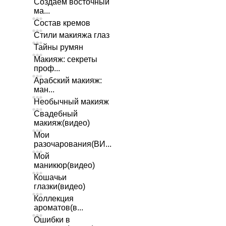
Создаем восточный
ма...
Состав кремов
Стили макияжа глаз
Тайны румян
Макияж: секреты
проф...
Арабский макияж:
ман...
Необычный макияж
Свадебный
макияж(видео)
Мои
разочарования(ВИ...
Мой
маникюр(видео)
Кошачьи
глазки(видео)
Коллекция
ароматов(в...
Ошибки в