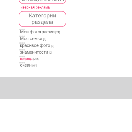
Тизерная реклама
Категории
раздела
Мои фотографии
[21]
Моя семья
[0]
красивое фото
[0]
знаменитости
[0]
природа
[225]
океан
[64]