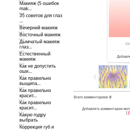
Макияж (5 ошибок
mak...
35 советов для глаз
...
Вечерний макияж
Восточный макияж
Дымчатый макияж
глаз...
Естественный
Добавл
макияж
Как не допустить
оши...
Как правильно
выщипа...
Как правильно
красит...
Всего комментариев
:
0
Как правильно
красит...
Добавлять комментарии могу
[
Р
Какую пудру
выбрать
Коррекция губ и