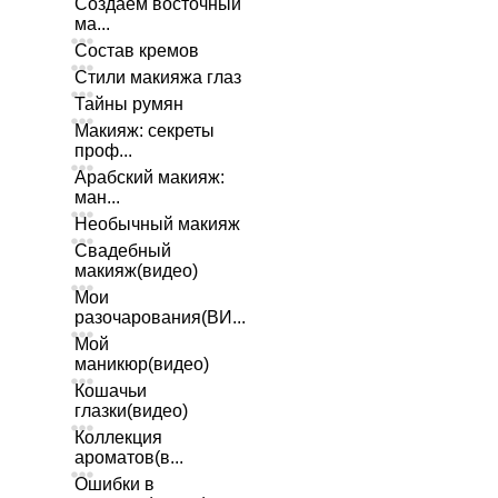
Создаем восточный
ма...
Состав кремов
Стили макияжа глаз
Тайны румян
Макияж: секреты
проф...
Арабский макияж:
ман...
Необычный макияж
Свадебный
макияж(видео)
Мои
разочарования(ВИ...
Мой
маникюр(видео)
Кошачьи
глазки(видео)
Коллекция
ароматов(в...
Ошибки в