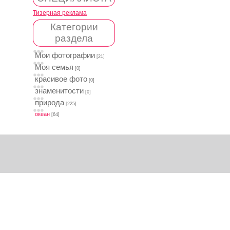
Тизерная реклама
Категории
раздела
Мои фотографии
[21]
Моя семья
[0]
красивое фото
[0]
знаменитости
[0]
природа
[225]
океан
[64]