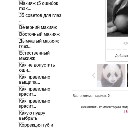
Макияж (5 ошибок
mak...
35 советов для глаз
...
Вечерний макияж
Восточный макияж
Дымчатый макияж
глаз...
Естественный
Добавл
макияж
Как не допустить
оши...
Как правильно
выщипа...
Как правильно
красит...
Всего комментариев
:
0
Как правильно
красит...
Добавлять комментарии могу
[
Р
Какую пудру
выбрать
Коррекция губ и