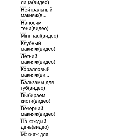
лица(видео)
Нейтральный
макияж(в...
Наносим
тени(видео)
Mini haul(видео)
Клубный
макияж(видео)
Летний
макияж(видео)
Коралловый
макияж(ви...
Бальзамы для
губ(видео)
Выбираем
кисти(видео)
Вечерний
макияж(видео)
На каждый
день(видео)
Макияж для