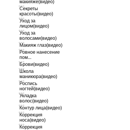
макияже(видео)
Секреты
красоты(видео)
Уход за
лицом(видео)
Уход за
волосами(видео)
Макияж глаз(видео)
Ровное нанесение
пом...
Брови(видео)
Школа
маникюра(видео)
Роспись
ногтей(видео)
Укладка
волос(видео)
Контур лица(видео)
Коррекция
носа(видео)
Коррекция