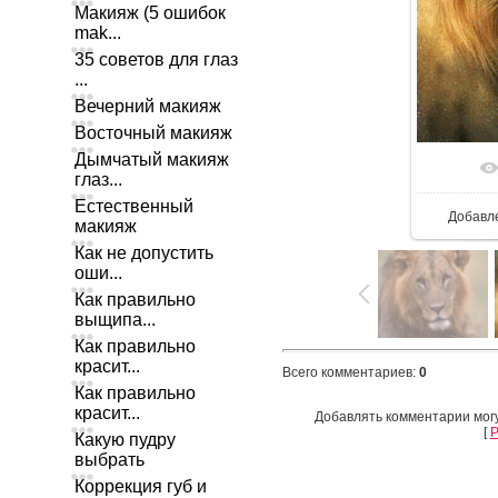
Макияж (5 ошибок
mak...
35 советов для глаз
...
Вечерний макияж
Восточный макияж
Дымчатый макияж
глаз...
Естественный
Добавл
макияж
Как не допустить
оши...
Как правильно
выщипа...
Как правильно
красит...
Всего комментариев
:
0
Как правильно
красит...
Добавлять комментарии могу
[
Р
Какую пудру
выбрать
Коррекция губ и