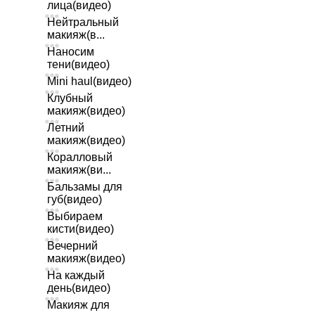
лица(видео)
Нейтральный
макияж(в...
Наносим
тени(видео)
Mini haul(видео)
Клубный
макияж(видео)
Летний
макияж(видео)
Коралловый
макияж(ви...
Бальзамы для
губ(видео)
Выбираем
кисти(видео)
Вечерний
макияж(видео)
На каждый
день(видео)
Макияж для