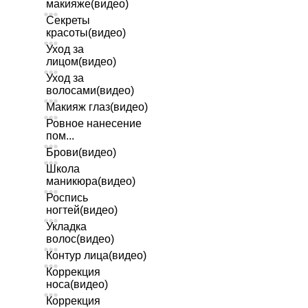
макияже(видео)
Секреты
красоты(видео)
Уход за
лицом(видео)
Уход за
волосами(видео)
Макияж глаз(видео)
Ровное нанесение
пом...
Брови(видео)
Школа
маникюра(видео)
Роспись
ногтей(видео)
Укладка
волос(видео)
Контур лица(видео)
Коррекция
носа(видео)
Коррекция