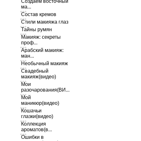
Создаем восточный
ма...
Состав кремов
Стили макияжа глаз
Тайны румян
Макияж: секреты
проф...
Арабский макияж:
ман...
Необычный макияж
Свадебный
макияж(видео)
Мои
разочарования(ВИ...
Мой
маникюр(видео)
Кошачьи
глазки(видео)
Коллекция
ароматов(в...
Ошибки в