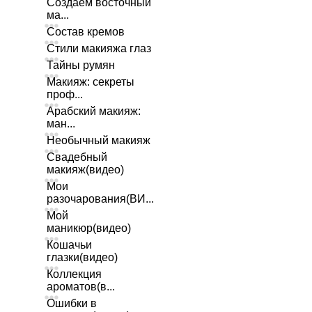
Создаем восточный
ма...
Состав кремов
Стили макияжа глаз
Тайны румян
Макияж: секреты
проф...
Арабский макияж:
ман...
Необычный макияж
Свадебный
макияж(видео)
Мои
разочарования(ВИ...
Мой
маникюр(видео)
Кошачьи
глазки(видео)
Коллекция
ароматов(в...
Ошибки в