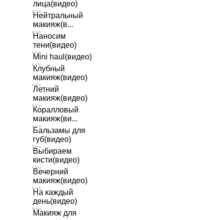
лица(видео)
Нейтральный
макияж(в...
Наносим
тени(видео)
Mini haul(видео)
Клубный
макияж(видео)
Летний
макияж(видео)
Коралловый
макияж(ви...
Бальзамы для
губ(видео)
Выбираем
кисти(видео)
Вечерний
макияж(видео)
На каждый
день(видео)
Макияж для