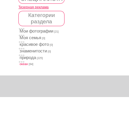
Тизерная реклама
Категории
раздела
Мои фотографии
[21]
Моя семья
[0]
красивое фото
[0]
знаменитости
[0]
природа
[225]
океан
[64]