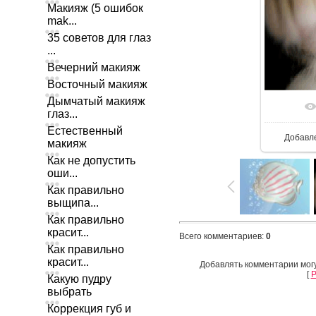
Макияж (5 ошибок
mak...
35 советов для глаз
...
Вечерний макияж
Восточный макияж
Дымчатый макияж
глаз...
Естественный
Добавл
макияж
Как не допустить
оши...
Как правильно
выщипа...
Как правильно
красит...
Всего комментариев
:
0
Как правильно
красит...
Добавлять комментарии могу
[
Р
Какую пудру
выбрать
Коррекция губ и