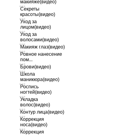
макияже(видео)
Секреты
красоты(видео)
Уход за
лицом(видео)
Уход за
волосами(видео)
Макияж глаз(видео)
Ровное нанесение
пом...
Брови(видео)
Школа
маникюра(видео)
Роспись
ногтей(видео)
Укладка
волос(видео)
Контур лица(видео)
Коррекция
носа(видео)
Коррекция