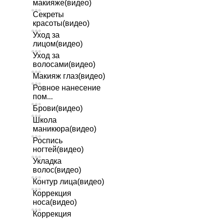
макияже(видео)
Секреты
красоты(видео)
Уход за
лицом(видео)
Уход за
волосами(видео)
Макияж глаз(видео)
Ровное нанесение
пом...
Брови(видео)
Школа
маникюра(видео)
Роспись
ногтей(видео)
Укладка
волос(видео)
Контур лица(видео)
Коррекция
носа(видео)
Коррекция