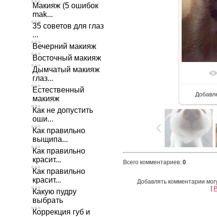
Макияж (5 ошибок
mak...
35 советов для глаз
...
Вечерний макияж
Восточный макияж
Дымчатый макияж
глаз...
Естественный
Добавл
макияж
Как не допустить
оши...
Как правильно
выщипа...
Как правильно
красит...
Всего комментариев
:
0
Как правильно
красит...
Добавлять комментарии могу
[
Р
Какую пудру
выбрать
Коррекция губ и