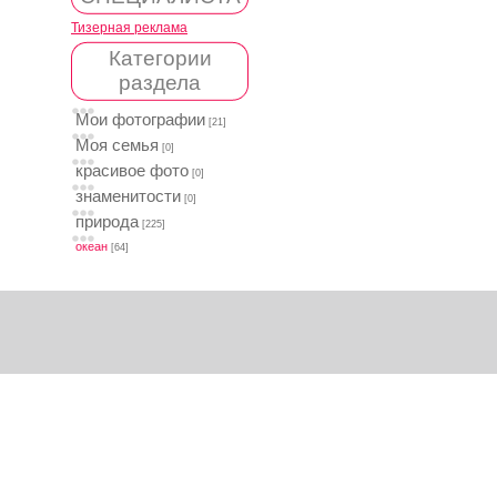
Тизерная реклама
Категории
раздела
Мои фотографии
[21]
Моя семья
[0]
красивое фото
[0]
знаменитости
[0]
природа
[225]
океан
[64]