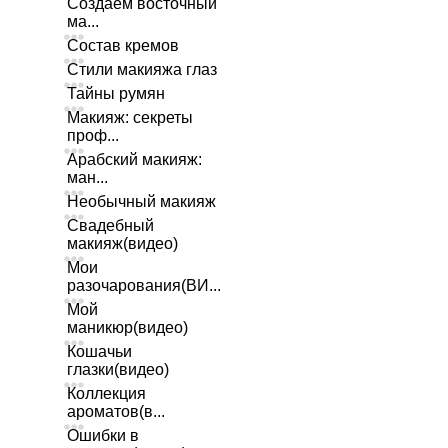
Создаем восточный
ма...
Состав кремов
Стили макияжа глаз
Тайны румян
Макияж: секреты
проф...
Арабский макияж:
ман...
Необычный макияж
Свадебный
макияж(видео)
Мои
разочарования(ВИ...
Мой
маникюр(видео)
Кошачьи
глазки(видео)
Коллекция
ароматов(в...
Ошибки в