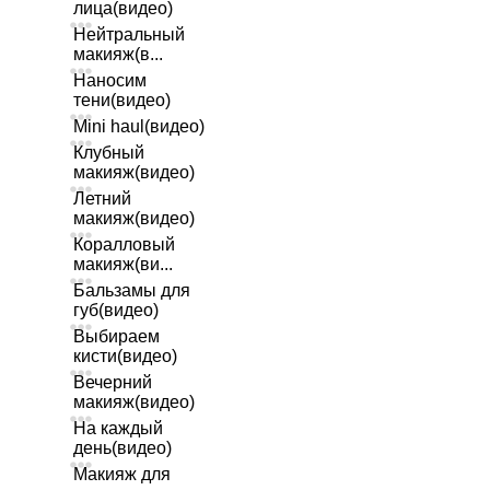
лица(видео)
Нейтральный
макияж(в...
Наносим
тени(видео)
Mini haul(видео)
Клубный
макияж(видео)
Летний
макияж(видео)
Коралловый
макияж(ви...
Бальзамы для
губ(видео)
Выбираем
кисти(видео)
Вечерний
макияж(видео)
На каждый
день(видео)
Макияж для